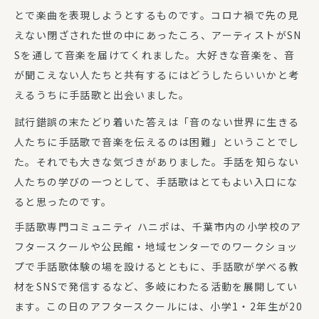
とで楽曲を表現しようとするものです。コロナ禍で先の見
えない閉ざされた世の中にあったころ、アーティストがSN
Sを通して音楽を届けてくれました。大好きな音楽を、音
が聞こえない人たちと共有するにはどうしたらいいかと考
えるうちに手話歌と出会いました。
試行錯誤の末たどり着いた答えは「音のない世界に生きる
人たちに手話歌で音楽を伝えるのは困難」ということでし
た。それでも大きな気づきがありました。手話を知らない
人たちの学びの一つとして、手話歌はとてもよい入口にな
ると思ったのです。
手話歌専門コミュニティ ハニポは、千葉市内の小学校のア
フタースクールや公民館・地域センターでのワークショッ
プで手話歌体験の場を設けるとともに、手話歌が学べる教
材をSNSで発信するなど、多岐にわたる活動を展開してい
ます。この日のアフタースクールには、小学1・2年生が20