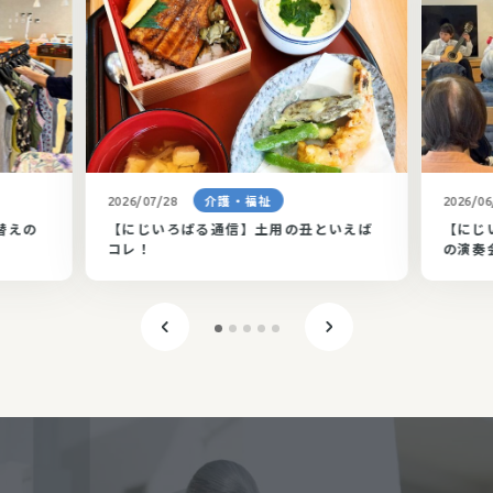
介護・福祉
2026/07/28
2026/06
替えの
【にじいろぱる通信】土用の丑といえば
【にじ
コレ！
の演奏