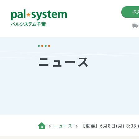
採
機関紙
パル
理
イ
ニュース
手数料の減免制度
定款・約款・方針
パルシス
開催イベ
Web版「P
法人版パルシステム
個人情報保護方針
これ
イベント
機関紙バ
キーワー
地域情報
Palno
その場合
パルシステム千葉活用術
ニュース
【重要】6月8日(月) 8
（検索例