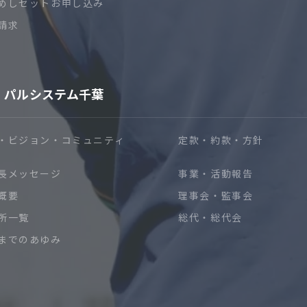
めしセットお申し込み
請求
パルシステム千葉
・ビジョン・コミュニティ
定款・約款・方針
長メッセージ
事業・活動報告
概要
理事会・監事会
所一覧
総代・総代会
までのあゆみ