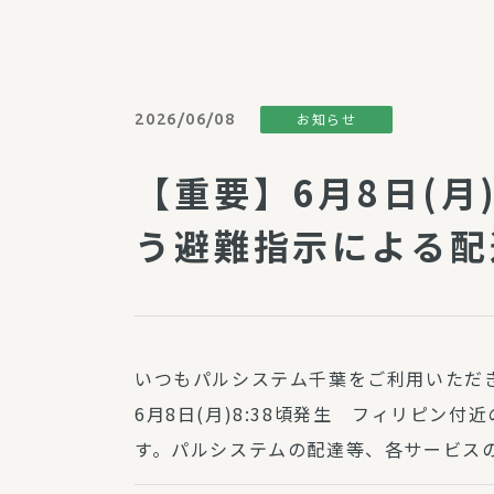
パルシステム利用ガイド
2026/06/08
お知らせ
サービス
【重要】6月8日(月
宅
デイサー
う避難指示による配
訪問介護
居宅介護
にじいろ
にじいろ
いつもパルシステム千葉をご利用いただ
スタグラ
6月8日(月)8:38頃発生 フィリピ
す。パルシステムの配達等、各サービスの