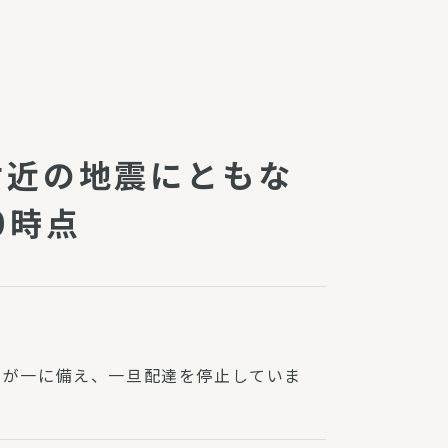
障（共済・保険）
・監事会報告
総代通信
地域との協同
安全運転の取り組み
総代・総代会ニュース
ン付近の地震にともな
ニティ活動助成基金
0時点
で万が一に備え、一旦配達を停止していま