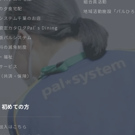
組合員活動
の夕食宅配
地域活動施設「パルひ
システム千葉のお店
定カタログPal’ s Dining
版パルシステム
料の減免制度
・福祉
サービス
（共済・保険）
初めての方
加入はこちら