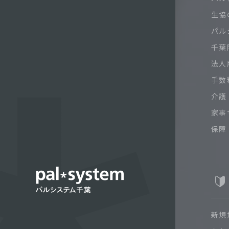
生協
パル
千葉限
法人
手数
介護
家事
保障
新規