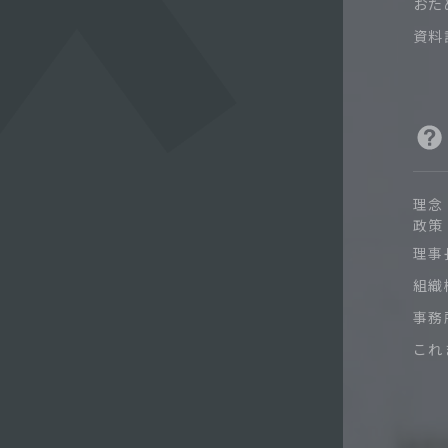
おた
資料
理念
政策
理事
組織
事務
これ