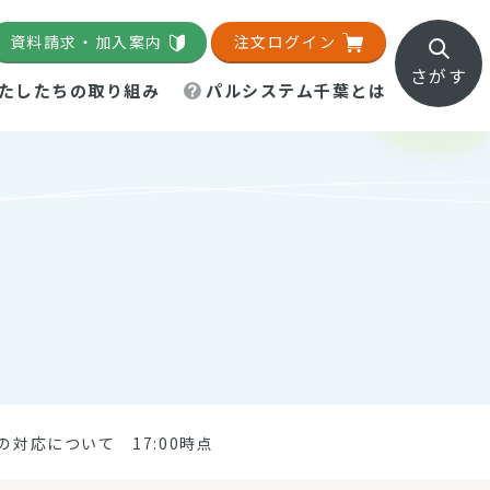
資料請求・加入案内
注文ログイン
さがす
たしたちの取り組み
パルシステム千葉とは
地域活動施設
直営農場
直交流・産地紹介
生協の夕食宅配
組織概要
パルシステム千葉のお店
事業所一覧
「パルひろば」
パルグリーンファーム
ろば☆ちば
地紹介
移動販売車まごころ便
パルグリーンファーム通信
理事会・監事会
総代・総代会
パルグリーンファーム公式
ろば☆おおたかの森
より
インスタグラム
・医療食
の対応について 17:00時点
葉物野菜のレシピ
電子公告（定款）