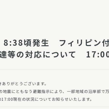
介護・福祉
家事サービス
保
理事会
子育て支援
平和活動・反貧困
付き高齢者向け住
家事代行
) 8:38頃発生 フィリピ
エアコンクリーニング
ビス（通所介護）
コミュ
達等の対応について 17:0
ハウスクリーニング
庭木の剪定・伐採
支援
襖・障子・網戸・畳の貼り
ぱる通信
替え
ぱる松戸六実イン
きありがとうございます。
ム
ン付近の地震にともなう避難指示により、一部地域の沿岸部
17:00現在の状況についてお知らせいたします。