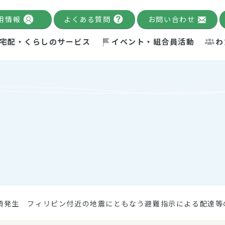
用情報
よくある質問
お問い合わせ
宅配・くらしのサービス
イベント・組合員活動
わ
千葉限定カタログ
「Palnote」
システムの宅配
念・ビジョン
ベント情報
環境への取り組み
理事長メッセージ
組合員活動
産
Pal's Dining
検索
テム・キューブ
ント
alnote」
サポーター・モニター
エネルギー政策
普通食
パルひ
交流産
までのあゆみ
事業・活動報告
リデュース・リユース・リサ
レポート
ックナンバー
自主的活動グループ
制限食
パルひ
産直だ
ドを複数入力すると件数を絞り込むことができます。
イクル
紙
te掲載レシピ
介護食
、間をスペース（空白）で区切ってください。
:38頃発生 フィリピン付近の地震にともなう避難指示による配達等
：手数料 減免）