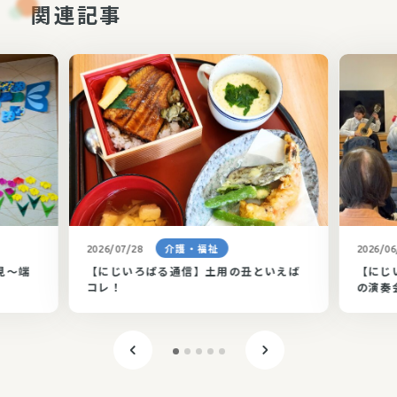
関連記事
介護・福祉
2026/07/28
2026/06
見～端
【にじいろぱる通信】土用の丑といえば
【にじ
コレ！
の演奏