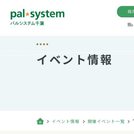
採
機関紙
パル
理
イ
イベント情報
手数料の減免制度
定款・約款・方針
パルシス
開催イベ
Web版「P
法人版パルシステム
個人情報保護方針
これ
イベント
機関紙バ
キーワー
地域情報
Palno
その場合
パルシステム千葉活用術
イベント情報
開催イベント一覧
（検索例