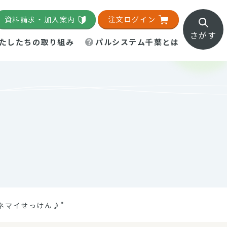
資料請求・加入案内
注文ログイン
さがす
たしたちの取り組み
パルシステム千葉とは
地域活動施設
直営農場
直交流・産地紹介
生協の夕食宅配
組織概要
パルシステム千葉のお店
事業所一覧
「パルひろば」
パルグリーンファーム
ろば☆ちば
地紹介
移動販売車まごころ便
パルグリーンファーム通信
理事会・監事会
総代・総代会
パルグリーンファーム公式
ろば☆おおたかの森
より
インスタグラム
・医療食
ネマイせっけん♪"
葉物野菜のレシピ
電子公告（定款）