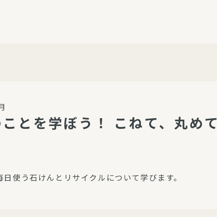
介護・福祉
家事サービス
保
理事会
子育て支援
平和活動・反貧困
付き高齢者向け住
家事代行
エアコンクリーニング
ビス（通所介護）
コミュ
ハウスクリーニング
月
庭木の剪定・伐採
のことを学ぼう！ こねて、丸め
支援
襖・障子・網戸・畳の貼り
ぱる通信
替え
ぱる松戸六実イン
ム
毎日使う石けんとリサイクルについて学びます。