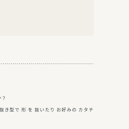
か？
抜き型で 形 を 抜いたり お好みの カタチ