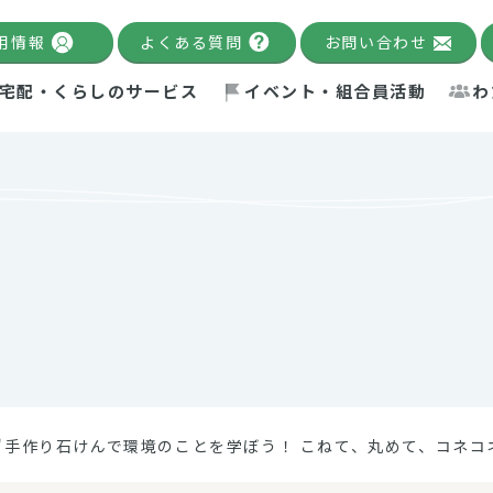
用情報
よくある質問
お問い合わせ
宅配・くらしのサービス
イベント・組合員活動
わ
千葉限定カタログ
「Palnote」
システムの宅配
念・ビジョン
ベント情報
環境への取り組み
理事長メッセージ
組合員活動
産
Pal's Dining
検索
テム・キューブ
ント
alnote」
サポーター・モニター
エネルギー政策
普通食
パルひ
交流産
までのあゆみ
事業・活動報告
リデュース・リユース・リサ
レポート
ックナンバー
自主的活動グループ
制限食
パルひ
産直だ
ドを複数入力すると件数を絞り込むことができます。
イクル
紙
te掲載レシピ
介護食
、間をスペース（空白）で区切ってください。
"手作り石けんで環境のことを学ぼう！ こねて、丸めて、コネコ
：手数料 減免）