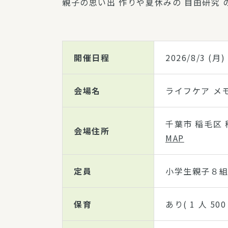
親子の思い出 作りや夏休みの 自由研究 
開催日程
2026/8/3
(月)
会場名
ライフケア メ
千葉市 稲毛区 稲
会場住所
MAP
定員
小学生親子８組
保育
あり( 1 人 50