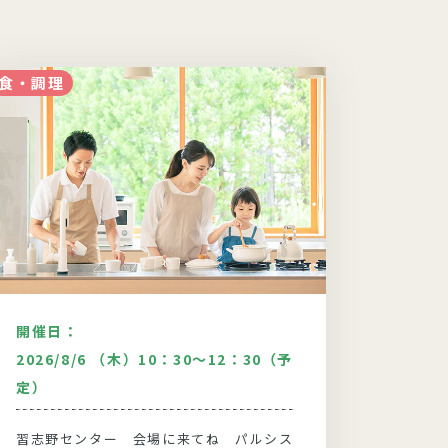
食・調理
食・調理
開催日：
開催日
2026/8/6 （木）10：30～12：30（予
2026
定）
３０（
習志野センター 会場に来てね パルシス
柏セン