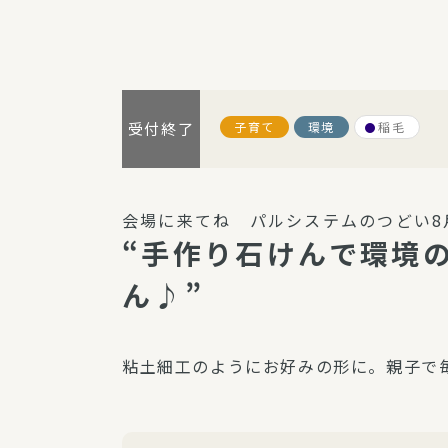
パルシステム利用ガイド
子育て
環境
稲毛
受付終了
サービス
宅
デイサー
会場に来てね パルシステムのつどい8
訪問介護
“手作り石けんで環境
居宅介護
ん♪”
にじいろ
にじいろ
スタグラ
粘土細工のようにお好みの形に。親子で