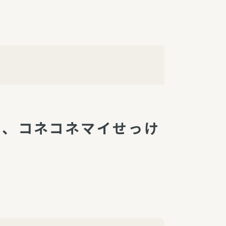
障（共済・保険）
・監事会報告
総代通信
地域との協同
安全運転の取り組み
総代・総代会ニュース
ニティ活動助成基金
て、コネコネマイせっけ