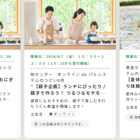
13：00
開催日：
2026/8/7 （金） １０：３０～１
開催日
２：３０（１0：15から受付開始）
ルシス
東金セン
テムの
柏センター オンライン de パルシス
おにぎ
【夏
テムのつどい8月
り体
“【親子企画】ランチにぴったり♪
親子で作ろう！ つるつるモチモチ
（クフ
夏休み
手打ちうどん”
ステム
作りソ
食育にもおすすめの、親子で楽しむ手打
ちうどん教室を開催します！
主催者
オンライン
主催者：
茂
この企画はオンラインです。