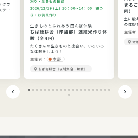
刈り・生きもの観察
（クフ
まるご
2026/12/19 (土) 10：00～14：00 餅つ
ステム
回）
き・お供え作り
土に触
の体験
生きものとふれあう田んぼ体験
ちば緑耕舎（印旛郡）連続米作り体
主催者
験（全4回）
佐
たくさんの生きものと出会い、いろいろ
な体験をしよう！
本部
主催者：
ちば緑耕舎（現地集合・解散）