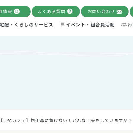
用情報
よくある質問
お問い合わせ
宅配・くらしのサービス
イベント・組合員活動
わ
千葉限定カタログ
「Palnote」
システムの宅配
念・ビジョン
ベント情報
環境への取り組み
理事長メッセージ
組合員活動
産
Pal's Dining
検索
テム・キューブ
ント
alnote」
サポーター・モニター
エネルギー政策
普通食
パルひ
交流産
までのあゆみ
事業・活動報告
リデュース・リユース・リサ
レポート
ックナンバー
自主的活動グループ
制限食
パルひ
産直だ
ドを複数入力すると件数を絞り込むことができます。
イクル
紙
te掲載レシピ
介護食
、間をスペース（空白）で区切ってください。
【LPAカフェ】物価高に負けない！どんな工夫をしていますか？
：手数料 減免）