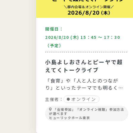
開催日：
：30
2026/8/20 (木) 15：45 ～ 17：30
（予定）
どい9月
〉人
小島よしおさんとピーヤで超
生き
えてくトークライブ
ばす
～食
「食育」や「人と人とのつなが
てお話
り」といったテーマでも明るく軽
緒にや
快なトークを展開！
オンライン
主催者：
「会場参加」「オンライン視聴」参加方法
が選べます
ヒューリックホール東京