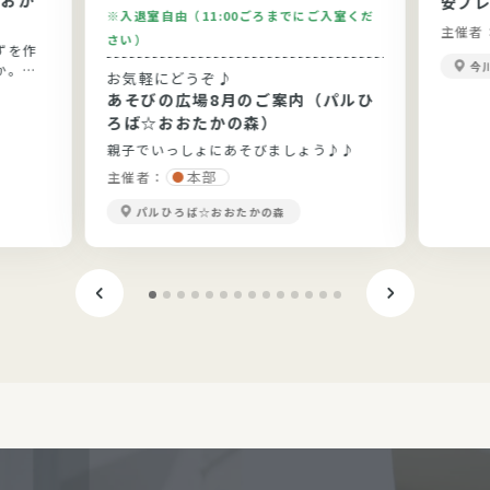
安プ
※入退室自由（11:00ごろまでにご入室くだ
主催者
さい）
ずを作
今
か。今
お気軽にどうぞ♪
りま
あそびの広場8月のご案内（パルひ
です。
ろば☆おおたかの森）
親子でいっしょにあそびましょう♪♪
本部
主催者：
パルひろば☆おおたかの森