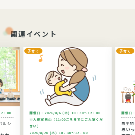
関連イベント
子育て
子育て
12：00
開催日：
2026/8/6 (木) 10：30～12：00
開催日
※入退室自由（11:00ごろまでにご入室くだ
パルシ
自主的
さい）
思い
2026/8/20 (木) 10：30～12：00