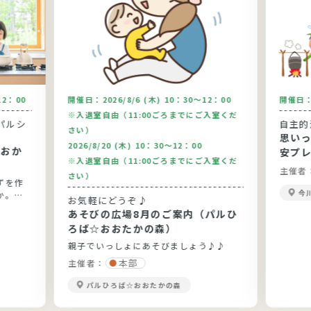
12：00
開催日：
2026/8/6 (木) 10：30～12：00
開催日
※入退室自由（11:00ごろまでにご入室くだ
パルシ
自主的
さい）
思い
2026/8/20 (木) 10：30～12：00
安プ
※入退室自由（11:00ごろまでにご入室くだ
主催者
さい）
ずを作
今
か。今
お気軽にどうぞ♪
りま
あそびの広場8月のご案内（パルひ
です。
ろば☆おおたかの森）
親子でいっしょにあそびましょう♪♪
本部
主催者：
パルひろば☆おおたかの森