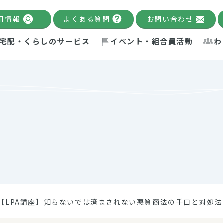
用情報
よくある質問
お問い合わせ
宅配・くらしのサービス
イベント・組合員活動
わ
千葉限定カタログ
「Palnote」
システムの宅配
念・ビジョン
ベント情報
環境への取り組み
理事長メッセージ
組合員活動
産
Pal's Dining
検索
テム・キューブ
ント
alnote」
サポーター・モニター
エネルギー政策
普通食
パルひ
交流産
までのあゆみ
事業・活動報告
リデュース・リユース・リサ
レポート
ックナンバー
自主的活動グループ
制限食
パルひ
産直だ
ドを複数入力すると件数を絞り込むことができます。
イクル
紙
te掲載レシピ
介護食
、間をスペース（空白）で区切ってください。
【LPA講座】知らないでは済まされない悪質商法の手口と対処
：手数料 減免）