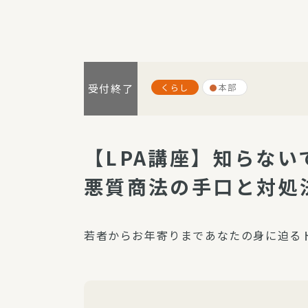
パルシステム利用ガイド
くらし
本部
受付終了
サービス
宅
デイサー
【LPA講座】知らない
訪問介護
悪質商法の手口と対処
居宅介護
にじいろ
にじいろ
若者からお年寄りまであなたの身に迫る
スタグラ