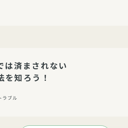
介護・福祉
家事サービス
保
理事会
子育て支援
平和活動・反貧困
付き高齢者向け住
家事代行
エアコンクリーニング
ビス（通所介護）
コミュ
ハウスクリーニング
では済まされない
庭木の剪定・伐採
法を知ろう！
支援
襖・障子・網戸・畳の貼り
ぱる通信
替え
ぱる松戸六実イン
トラブル
ム