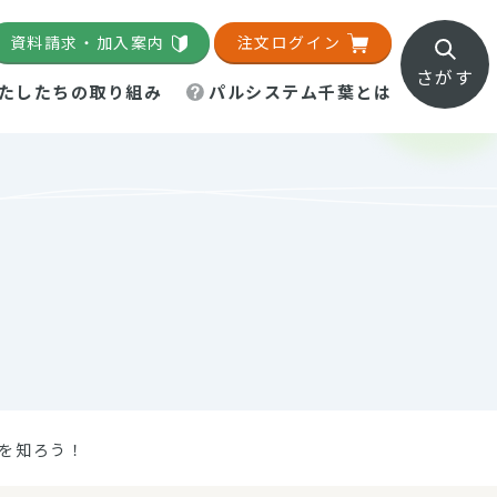
資料請求・加入案内
注文ログイン
さがす
たしたちの取り組み
パルシステム千葉とは
地域活動施設
直営農場
直交流・産地紹介
生協の夕食宅配
組織概要
パルシステム千葉のお店
事業所一覧
「パルひろば」
パルグリーンファーム
ろば☆ちば
地紹介
移動販売車まごころ便
パルグリーンファーム通信
理事会・監事会
総代・総代会
パルグリーンファーム公式
ろば☆おおたかの森
より
インスタグラム
・医療食
法を知ろう！
葉物野菜のレシピ
電子公告（定款）