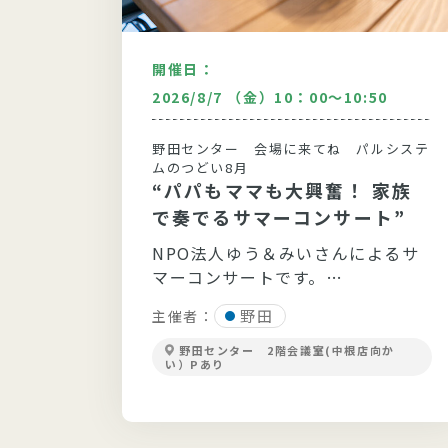
開催日：
：30
2026/8/7 （金）10：00～10:50
どい9月
野田センター 会場に来てね パルシステ
〉人
ムのつどい8月
“パパもママも大興奮！ 家族
生き
で奏でるサマーコンサート”
ばす
～食
NPO法人ゆう＆みいさんによるサ
てお話
マーコンサートです。
緒にや
野田
主催者：
野田センター 2階会議室(中根店向か
い）Pあり