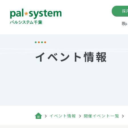
採
機関紙
パル
理
イ
イベント情報
手数料の減免制度
定款・約款・方針
パルシス
開催イベ
Web版「P
法人版パルシステム
個人情報保護方針
これ
イベント
機関紙バ
キーワー
地域情報
Palno
その場合
パルシステム千葉活用術
イベント情報
開催イベント一覧
（検索例