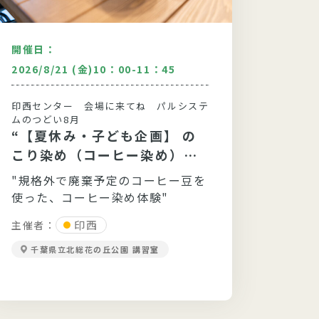
開催日：
開催日
2026/8/21 (金)10：00-11：45
2026
印西センター 会場に来てね パルシステ
キュー
ムのつどい8月
ムのつ
“【夏休み・子ども企画】 の
“心
こり染め（コーヒー染め）を
イン
やってみよう”
メン
"規格外で廃棄予定のコーヒー豆を
お部
使った、コーヒー染め体験"
を活
ンジ
印西
主催者：
主催者
か？
千葉県立北総花の丘公園 講習室
キュ