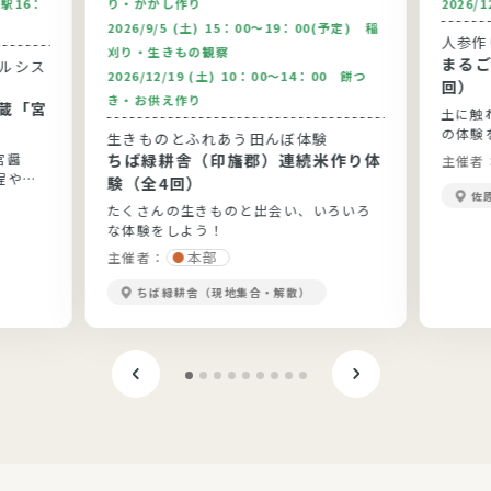
駅16：
り・かかし作り
2026/
2026/9/5 (土) 15：00～19：00(予定) 稲
人参作
刈り・生きもの観察
まるご
2026/12/19 (土) 10：00～14：00 餅つ
回）
き・お供え作り
蔵「宮
土に触
の体験
生きものとふれあう田んぼ体験
宮醤
ちば緑耕舎（印旛郡）連続米作り体
主催者
程や醤
験（全4回）
佐
たくさんの生きものと出会い、いろいろ
な体験をしよう！
本部
主催者：
ちば緑耕舎（現地集合・解散）