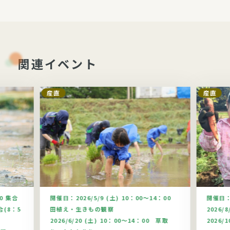
関連イベント
産直
産直
00 集合
開催日：
2026/5/9 (土) 10：00～14：00
開催日
合(8：5
田植え・生きもの観察
2026/
2026/6/20 (土) 10：00～14：00 草取
2026/