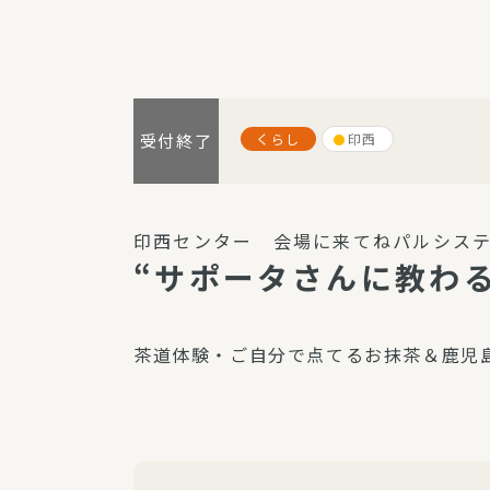
パルシステム利用ガイド
くらし
印西
受付終了
サービス
宅
デイサー
印西センター 会場に来てねパルシステ
訪問介護
“サポータさんに教わる
居宅介護
にじいろ
茶道体験・ご自分で点てるお抹茶＆鹿児
にじいろ
スタグラ