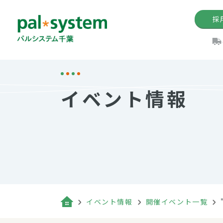
採
機関紙
パル
理
イ
イベント情報
手数料の減免制度
定款・約款・方針
パルシス
開催イベ
Web版「P
法人版パルシステム
個人情報保護方針
これ
イベント
機関紙バ
キーワー
地域情報
Palno
その場合
パルシステム千葉活用術
イベント情報
開催イベント一覧
（検索例