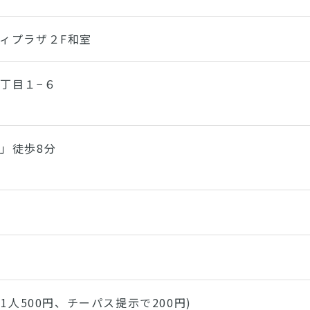
ィプラザ２F和室
丁目１−６
」徒歩8分
:1人500円、チーパス提示で200円)