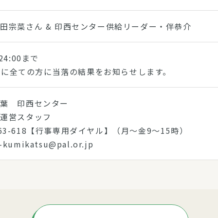
田宗菜さん & 印西センター供給リーダー・伴恭介
4:00まで
)までに全ての方に当落の結果をお知らせします。
千葉 印西センター
動運営スタッフ
0-863-618【行事専用ダイヤル】（月～金9～15時）
i-kumikatsu@pal.or.jp