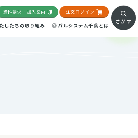
資料請求・加入案内
注文ログイン
さがす
たしたちの取り組み
パルシステム千葉とは
地域活動施設
直営農場
直交流・産地紹介
生協の夕食宅配
組織概要
パルシステム千葉のお店
事業所一覧
「パルひろば」
パルグリーンファーム
ろば☆ちば
地紹介
移動販売車まごころ便
パルグリーンファーム通信
理事会・監事会
総代・総代会
パルグリーンファーム公式
ろば☆おおたかの森
より
インスタグラム
・医療食
葉物野菜のレシピ
電子公告（定款）