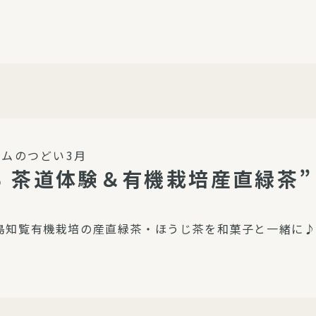
介護・福祉
家事サービス
保
理事会
子育て支援
平和活動・反貧困
付き高齢者向け住
家事代行
エアコンクリーニング
ビス（通所介護）
コミュ
ハウスクリーニング
ムのつどい3月
庭木の剪定・伐採
 茶道体験＆有機栽培産直緑茶”
支援
襖・障子・網戸・畳の貼り
ぱる通信
替え
島知覧有機栽培の産直緑茶・ほうじ茶を和菓子と一緒に
ぱる松戸六実イン
ム