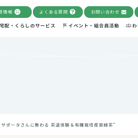
用情報
よくある質問
お問い合わせ
宅配・くらしのサービス
イベント・組合員活動
わ
千葉限定カタログ
「Palnote」
システムの宅配
念・ビジョン
ベント情報
環境への取り組み
理事長メッセージ
組合員活動
産
Pal's Dining
検索
テム・キューブ
ント
alnote」
サポーター・モニター
エネルギー政策
普通食
パルひ
交流産
までのあゆみ
事業・活動報告
リデュース・リユース・リサ
レポート
ックナンバー
自主的活動グループ
制限食
パルひ
産直だ
ドを複数入力すると件数を絞り込むことができます。
イクル
紙
te掲載レシピ
介護食
、間をスペース（空白）で区切ってください。
"サポータさんに教わる 茶道体験＆有機栽培産直緑茶"
：手数料 減免）