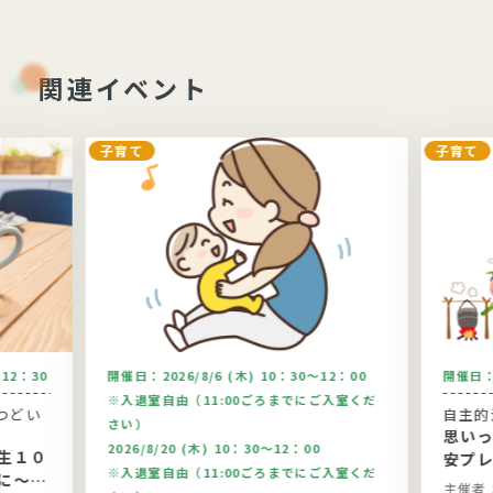
関連イベント
子育て
子育て
～12：30
開催日：
2026/8/6 (木) 10：30～12：00
開催日
※入退室自由（11:00ごろまでにご入室くだ
つどい
自主的
さい）
思い
2026/8/20 (木) 10：30～12：00
生１０
安プ
※入退室自由（11:00ごろまでにご入室くだ
に～健
主催者