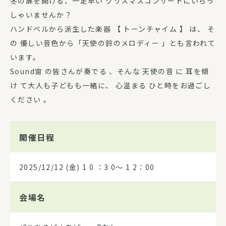
冬の扉を開ける、一足早い クリスマスコンサートにいらっ
しゃいませんか？
ハンドベルから派生した楽器 【 トーンチャイム 】 は、 そ
の 優しい音色から「天使の鈴のメロディー 」とも言われて
います。
Sound宙 の皆さんが奏でる 、そんな 天使の音 に 耳を傾
け て大人も子どもも一緒に、 心温まる ひと時をお過ごし
ください 。
開催日程
2025/12/12
(金) 1 0 ：3 0～ 1 2：00
会場名