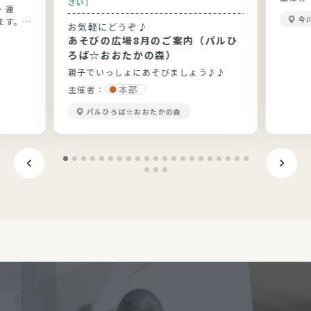
さい）
と実践
・運
今
ます。
お気軽にどうぞ♪
ょう。
あそびの広場8月のご案内（パルひ
ろば☆おおたかの森）
親子でいっしょにあそびましょう♪♪
本部
主催者：
パルひろば☆おおたかの森