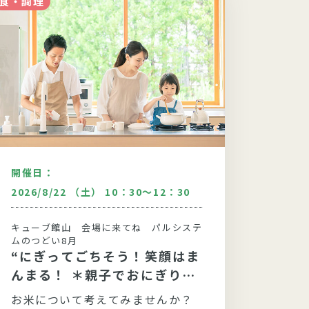
食・調理
食・調理
開催日：
開催日
2026/8/22 （土） 10：30～12：30
2026/
キューブ館山 会場に来てね パルシステ
印西セ
ムのつどい8月
ムのつ
“にぎってごちそう！笑顔はま
” 
んまる！ ＊親子でおにぎり
る〜
＊”
お米について考えてみませんか？
「飲