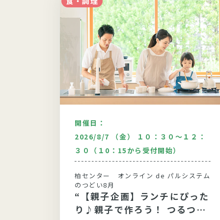
食・調理
開催日：
00
2026/8/7 （金） １０：３０～１２：
３０（１0：15から受付開始）
システム
柏センター オンライン de パルシステム
シー
のつどい8月
“【親子企画】ランチにぴった
り♪親子で作ろう！ つるつる
ご飯」