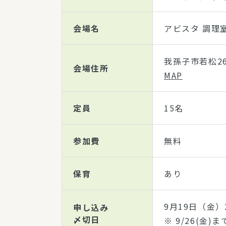
会場名
アビスタ 調理
我孫子市若松26
会場住所
MAP
定員
15名
参加費
無料
保育
あり
9月19日（金）2
申し込み
〆切日
※ 9/26(