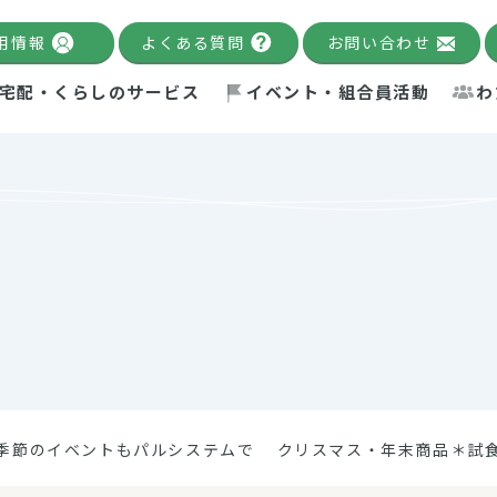
用情報
よくある質問
お問い合わせ
宅配・くらしのサービス
イベント・組合員活動
わ
千葉限定カタログ
「Palnote」
システムの宅配
念・ビジョン
ベント情報
環境への取り組み
理事長メッセージ
組合員活動
産
Pal's Dining
検索
テム・キューブ
ント
alnote」
サポーター・モニター
エネルギー政策
普通食
パルひ
交流産
までのあゆみ
事業・活動報告
リデュース・リユース・リサ
レポート
ックナンバー
自主的活動グループ
制限食
パルひ
産直だ
ドを複数入力すると件数を絞り込むことができます。
イクル
紙
te掲載レシピ
介護食
、間をスペース（空白）で区切ってください。
季節のイベントもパルシステムで クリスマス・年末商品＊試
：手数料 減免）