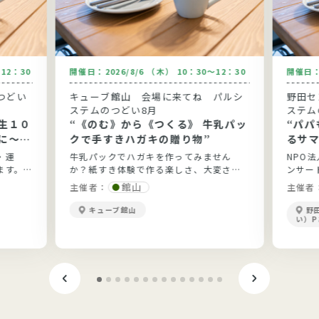
～12：30
開催日：
2026/8/6 （木） 10：30～12：30
開催日
つどい
キューブ館山 会場に来てね パルシ
野田セ
ステムのつどい8月
ステム
生１０
“《のむ》から《つくる》 牛乳パッ
“パパ
に～健
クで手すきハガキの贈り物”
るサマ
と実践
・運
牛乳パックでハガキを作ってみません
NPO
ます。
か？紙すき体験で作る楽しさ、大変さを
ンサー
ょう。
実感してみましょ(^_-)-☆
館山
主催者：
主催者
キューブ館山
野
い）P