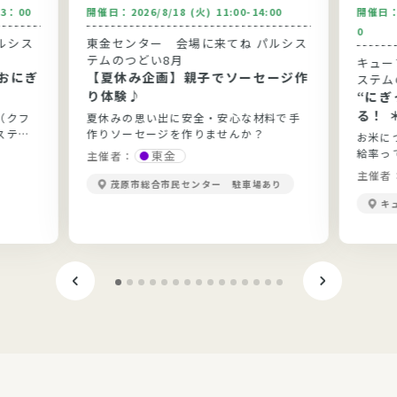
13：00
開催日：
2026/8/18 (火) 11:00-14:00
開催日
0
ルシス
東金センター 会場に来てね パルシス
テムのつどい8月
キュー
おにぎ
【夏休み企画】親子でソーセージ作
ステム
り体験♪
“に
る！ 
（クフ
夏休みの思い出に安全・安心な材料で手
ステム
作りソーセージを作りませんか？
お米に
給率っ
東金
主催者：
当？勉
主催者
茂原市総合市民センター 駐車場あり
きます
キ