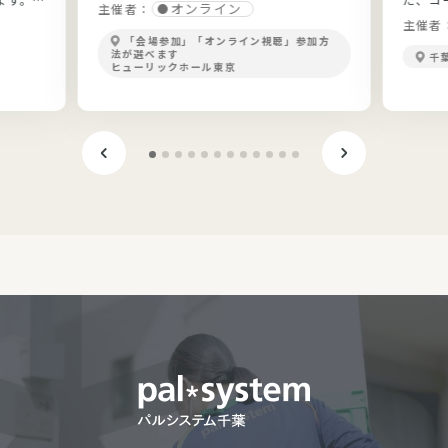
開！
オンライン
主催者：
ょう。
主催者
「会場参加」「オンライン視聴」参加方
法が選べます
千
ヒューリックホール東京