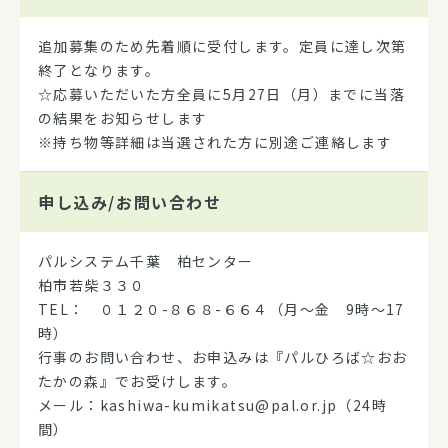
追加募集のため先着順に受付します。定員に達し次第
終了となります。
☆応募いただいた方全員に5月27日（月）までに当落
の結果をお知らせします
※持ち物等詳細は当選された方に別途ご連絡します
申し込み/
お問い合わせ
パルシステム千葉 柏センター
柏市若柴３３０
TEL： ０１２０-８６８-６６４（月～金 9時～17
時）
行事のお問い合わせ、お申込みは『パルひろば☆おお
たかの森』でお受けします。
メール：kashiwa-kumikatsu@pal.or.jp（24時
間）