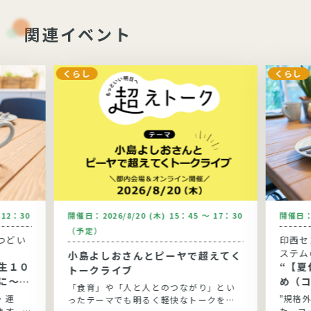
関連イベント
くらし
くらし
～12：30
開催日：
2026/8/20 (木) 15：45 ～ 17：30
開催日
（予定）
つどい
印西セ
ステム
小島よしおさんとピーヤで超えてく
生１０
“【夏休
トークライブ
に～健
め（
「食育」や「人と人とのつながり」とい
と実践
う”
・運
"規格
ったテーマでも明るく軽快なトークを展
ます。
た、コ