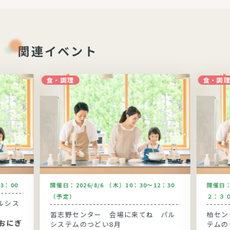
関連イベント
食・調理
食・調
13：00
開催日：
2026/8/6 （木）10：30～12：30
開催日
（予定）
２：３
ルシス
習志野センター 会場に来てね パル
柏セン
おにぎ
システムのつどい8月
テムの