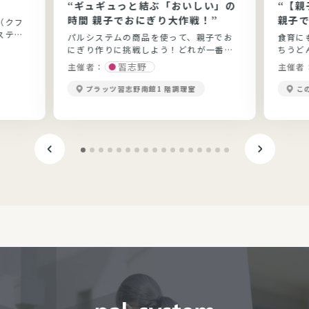
“ギュギュっと結ぶ「おいしい」の
“【
時間 親子でおにぎり大作戦！”
親子で
（クフ
手打ち
ステム
パルシステムの商品を使って、親子でお
食育に
にぎり作りに挑戦しよう！どれが一番お
ちうど
いしいかな♪
習志野
主催者：
主催者
プラッツ習志野南館1 階調理室
こ