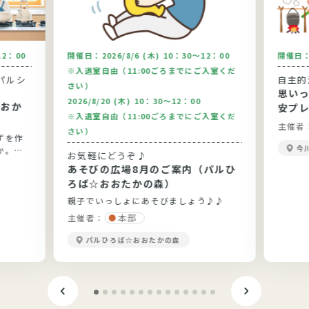
12：00
開催日：
2026/8/6 (木) 10：30～12：00
開催日
※入退室自由（11:00ごろまでにご入室くだ
パルシ
自主的
さい）
思い
2026/8/20 (木) 10：30～12：00
安プ
※入退室自由（11:00ごろまでにご入室くだ
主催者
さい）
ずを作
今
か。今
お気軽にどうぞ♪
りま
あそびの広場8月のご案内（パルひ
です。
ろば☆おおたかの森）
親子でいっしょにあそびましょう♪♪
本部
主催者：
パルひろば☆おおたかの森