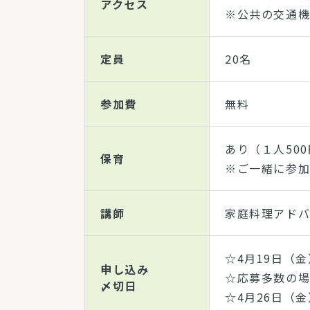
アクセス
※公共の交通
定員
20名
参加費
無料
あり（１人50
保育
※ご一緒に参
講師
家庭料理アド
☆4月19日（金
申し込み
☆応募多数の
〆切日
☆4月26日（