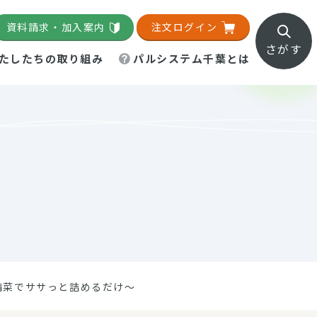
資料請求・加入案内
注文ログイン
さがす
たしたちの取り組み
パルシステム千葉とは
地域活動施設
直営農場
直交流・産地紹介
生協の夕食宅配
組織概要
パルシステム千葉のお店
事業所一覧
「パルひろば」
パルグリーンファーム
ろば☆ちば
地紹介
移動販売車まごころ便
パルグリーンファーム通信
理事会・監事会
総代・総代会
パルグリーンファーム公式
ろば☆おおたかの森
より
インスタグラム
・医療食
備菜でササっと詰めるだけ～
葉物野菜のレシピ
電子公告（定款）