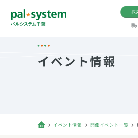
採
機関紙
パル
理
イ
イベント情報
手数料の減免制度
定款・約款・方針
パルシス
開催イベ
Web版「P
法人版パルシステム
個人情報保護方針
これ
イベント
機関紙バ
キーワー
地域情報
Palno
その場合
パルシステム千葉活用術
イベント情報
開催イベント一覧
（検索例