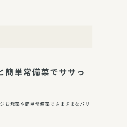
障（共済・保険）
・監事会報告
総代通信
地域との協同
安全運転の取り組み
総代・総代会ニュース
ニティ活動助成基金
と簡単常備菜でササっ
ンジお惣菜や簡単常備菜でさまざまなバリ