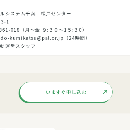
パルシステム千葉 松戸センター
3-1
861-018（月～金 ９:３０～1５:３0）
o-kumikatsu@pal.or.jp（24時間）
活動運営スタッフ
いますぐ申し込む