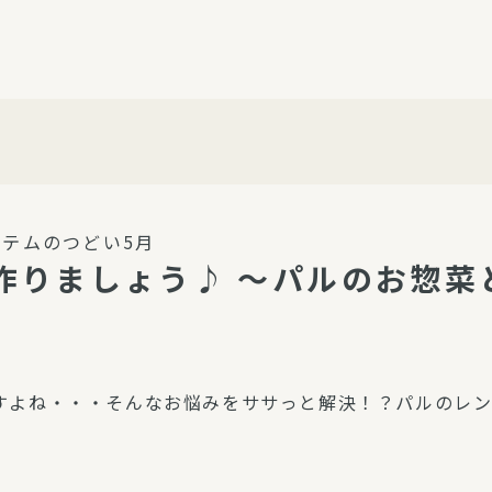
介護・福祉
家事サービス
保
理事会
子育て支援
平和活動・反貧困
付き高齢者向け住
家事代行
エアコンクリーニング
ビス（通所介護）
コミュ
ハウスクリーニング
テムのつどい5月
庭木の剪定・伐採
作りましょう♪ ～パルのお惣菜
支援
襖・障子・網戸・畳の貼り
ぱる通信
替え
ぱる松戸六実イン
ム
すよね・・・そんなお悩みをササっと解決！？パルのレ