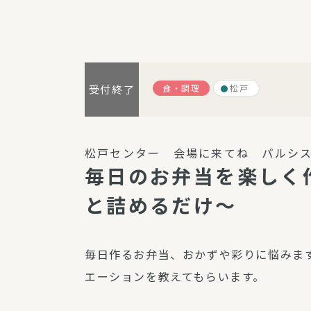
パルシステム利用ガイド
食・調理
松戸
受付終了
サービス
宅
デイサー
松戸センター 会場に来てね パルシス
訪問介護
毎日のお弁当を楽しく
居宅介護
と詰めるだけ～
にじいろ
にじいろ
スタグラ
毎日作るお弁当、おかずや彩りに悩みま
エーションを教えてもらいます。