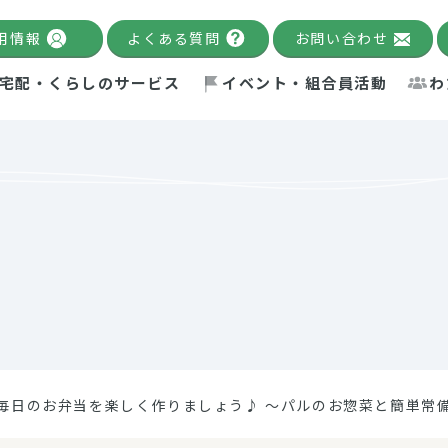
用情報
よくある質問
お問い合わせ
宅配・くらしのサービス
イベント・組合員活動
わ
千葉限定カタログ
「Palnote」
システムの宅配
念・ビジョン
ベント情報
環境への取り組み
理事長メッセージ
組合員活動
産
Pal's Dining
検索
テム・キューブ
ント
alnote」
サポーター・モニター
エネルギー政策
普通食
パルひ
交流産
までのあゆみ
事業・活動報告
リデュース・リユース・リサ
レポート
ックナンバー
自主的活動グループ
制限食
パルひ
産直だ
ドを複数入力すると件数を絞り込むことができます。
イクル
紙
te掲載レシピ
介護食
、間をスペース（空白）で区切ってください。
毎日のお弁当を楽しく作りましょう♪ ～パルのお惣菜と簡単常
：手数料 減免）