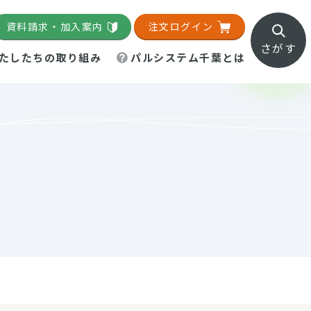
資料請求・加入案内
注文ログイン
さがす
たしたちの取り組み
パルシステム千葉とは
地域活動施設
直営農場
直交流・産地紹介
生協の夕食宅配
組織概要
パルシステム千葉のお店
事業所一覧
「パルひろば」
パルグリーンファーム
ろば☆ちば
地紹介
移動販売車まごころ便
パルグリーンファーム通信
理事会・監事会
総代・総代会
パルグリーンファーム公式
ろば☆おおたかの森
より
インスタグラム
・医療食
葉物野菜のレシピ
電子公告（定款）