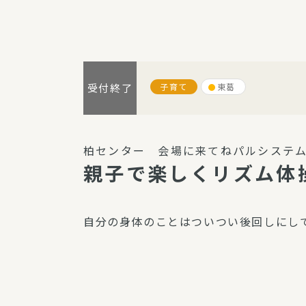
パルシステム利用ガイド
子育て
東葛
受付終了
サービス
宅
デイサー
柏センター 会場に来てねパルシステム
訪問介護
親子で楽しくリズム体操
居宅介護
にじいろ
自分の身体のことはついつい後回しにし
にじいろ
スタグラ