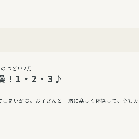
介護・福祉
家事サービス
保
理事会
子育て支援
平和活動・反貧困
付き高齢者向け住
家事代行
エアコンクリーニング
ビス（通所介護）
コミュ
ハウスクリーニング
のつどい2月
庭木の剪定・伐採
！1・2・3♪
支援
襖・障子・網戸・畳の貼り
ぱる通信
替え
てしまいがち。お子さんと一緒に楽しく体操して、心もカ
ぱる松戸六実イン
ム