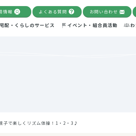
用情報
よくある質問
お問い合わせ
宅配・くらしのサービス
イベント・組合員活動
わ
千葉限定カタログ
「Palnote」
システムの宅配
念・ビジョン
ベント情報
環境への取り組み
理事長メッセージ
組合員活動
産
Pal's Dining
検索
テム・キューブ
ント
alnote」
サポーター・モニター
エネルギー政策
普通食
パルひ
交流産
までのあゆみ
事業・活動報告
リデュース・リユース・リサ
レポート
ックナンバー
自主的活動グループ
制限食
パルひ
産直だ
ドを複数入力すると件数を絞り込むことができます。
イクル
紙
te掲載レシピ
介護食
、間をスペース（空白）で区切ってください。
親子で楽しくリズム体操！1・2・3♪
：手数料 減免）