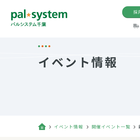
採
機関紙
パル
理
イ
イベント情報
手数料の減免制度
定款・約款・方針
パルシス
開催イベ
Web版「P
法人版パルシステム
個人情報保護方針
これ
イベント
機関紙バ
キーワー
地域情報
Palno
その場合
パルシステム千葉活用術
イベント情報
開催イベント一覧
（検索例