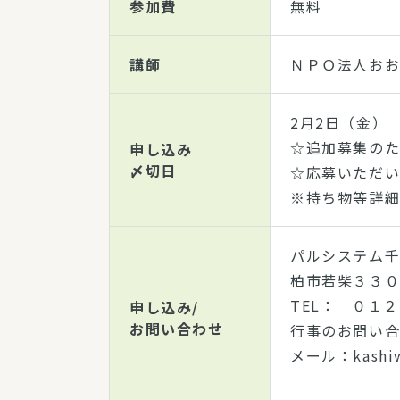
参加費
無料
講師
ＮＰＯ法人お
2月2日（金）
☆追加募集のた
申し込み
〆切日
☆応募いただ
※持ち物等詳
パルシステム
柏市若
TEL： ０１
申し込み/
お問い合わせ
行事のお問い合
メール：kashiw