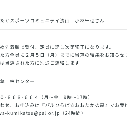
おたかスポーツコミュニテイ流山 小林千穂さん
め先着順で受付、定員に達し次第終了になります。
いた方全員に２月５日（月）までに当落の結果をお知
細は当選された方に別途ご連絡します
千葉 柏センター
柴３３０
２０-８６８-６６４（月～金 9時～17時）
わせ、お申込みは『パルひろば☆おおたかの森』でお受
a-kumikatsu@pal.or.jp（24時間）