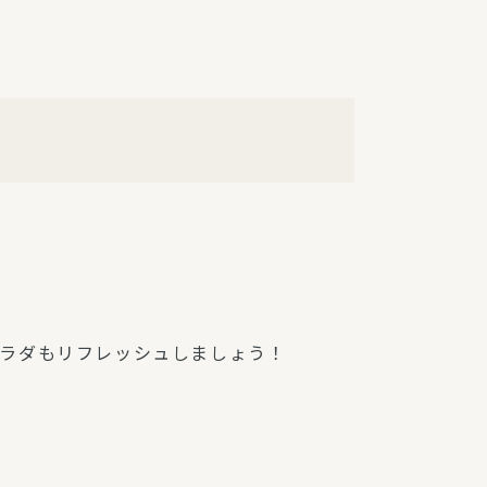
障（共済・保険）
・監事会報告
総代通信
地域との協同
安全運転の取り組み
総代・総代会ニュース
ニティ活動助成基金
ラダもリフレッシュしましょう！