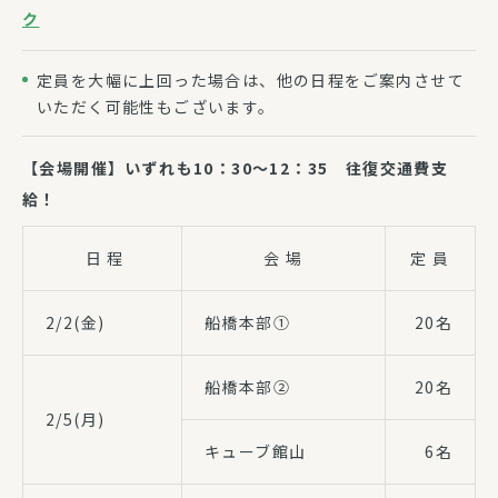
ク
定員を大幅に上回った場合は、他の日程をご案内させて
いただく可能性もございます。
【会場開催】いずれも10：30～12：35
往復交通費支
給！
日 程
会 場
定 員
2/2(金)
船橋本部①
20名
船橋本部②
20名
2/5(月)
キューブ館山
6名