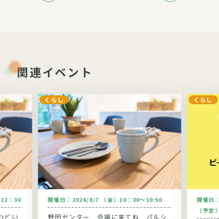
関連イベント
くらし
くらし
～12：30
開催日：
2026/8/7 （金）10：00～10:50
開催日
（予定
つどい
野田センター 会場に来てね パルシ