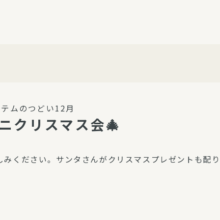
介護・福祉
家事サービス
保
理事会
子育て支援
平和活動・反貧困
付き高齢者向け住
家事代行
エアコンクリーニング
ビス（通所介護）
コミュ
ハウスクリーニング
テムのつどい12月
庭木の剪定・伐採
ニクリスマス会🎄
支援
襖・障子・網戸・畳の貼り
ぱる通信
替え
しみください。サンタさんがクリスマスプレゼントも配り
ぱる松戸六実イン
ム