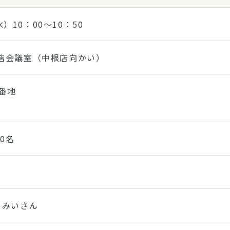
）10：00～10：50
2階会議室（中根店向かい）
3番地
１0名
＆みいさん