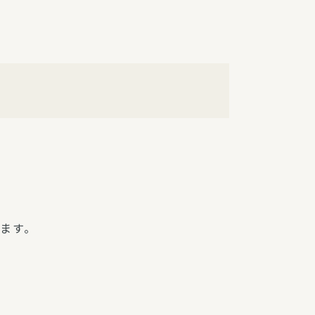
障（共済・保険）
・監事会報告
総代通信
地域との協同
安全運転の取り組み
総代・総代会ニュース
ニティ活動助成基金
ます。