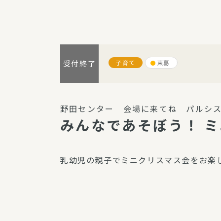
パルシステム利用ガイド
子育て
東葛
受付終了
サービス
宅
デイサー
野田センター 会場に来てね パルシス
訪問介護
みんなであそぼう！ ミ
居宅介護
にじいろ
乳幼児の親子でミニクリスマス会をお楽
にじいろ
スタグラ