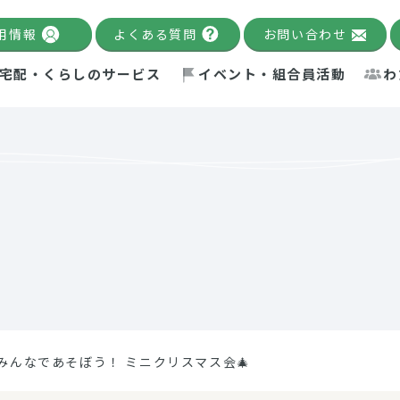
用情報
よくある質問
お問い合わせ
宅配・くらしのサービス
イベント・組合員活動
わ
千葉限定カタログ
「Palnote」
システムの宅配
念・ビジョン
ベント情報
環境への取り組み
理事長メッセージ
組合員活動
産
Pal's Dining
検索
テム・キューブ
ント
alnote」
サポーター・モニター
エネルギー政策
普通食
パルひ
交流産
までのあゆみ
事業・活動報告
リデュース・リユース・リサ
レポート
ックナンバー
自主的活動グループ
制限食
パルひ
産直だ
ドを複数入力すると件数を絞り込むことができます。
イクル
紙
te掲載レシピ
介護食
、間をスペース（空白）で区切ってください。
みんなであそぼう！ ミニクリスマス会🎄
：手数料 減免）