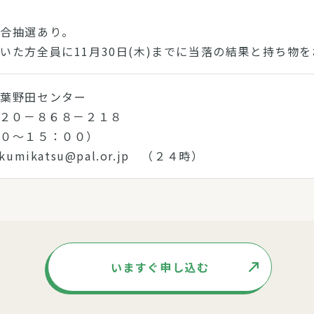
）
場合抽選あり。
いた方全員に11月30日(木)までに当落の結果と持ち物
千葉野田センター
２０－８６８－２１８
００～１５：００）
umikatsu@pal.or.jp （２４時）
いますぐ申し込む