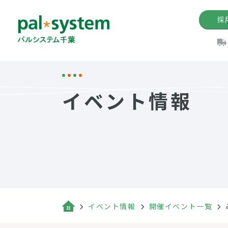
採
機関紙
パル
理
イ
イベント情報
手数料の減免制度
定款・約款・方針
パルシス
開催イベ
Web版「P
法人版パルシステム
個人情報保護方針
これ
イベント
機関紙バ
キーワー
地域情報
Palno
その場合
パルシステム千葉活用術
イベント情報
開催イベント一覧
（検索例