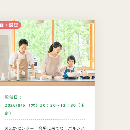
食・調理
食・調理
開催日：
開催日
2026/8/6 （木）10：30～12：30（予
2026
定）
３０（
習志野センター 会場に来てね パルシス
柏セン