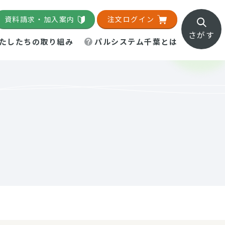
資料請求・加入案内
注文ログイン
さがす
たしたちの取り組み
パルシステム千葉とは
地域活動施設
直営農場
直交流・産地紹介
生協の夕食宅配
組織概要
パルシステム千葉のお店
事業所一覧
「パルひろば」
パルグリーンファーム
ろば☆ちば
地紹介
移動販売車まごころ便
パルグリーンファーム通信
理事会・監事会
総代・総代会
パルグリーンファーム公式
ろば☆おおたかの森
より
インスタグラム
・医療食
葉物野菜のレシピ
電子公告（定款）