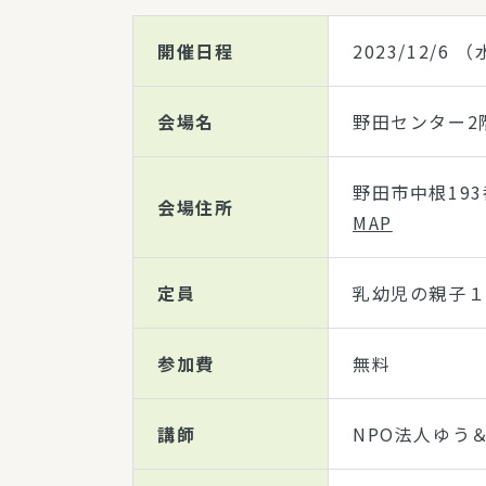
開催日程
2023/12/6
（水
会場名
野田センター
野田市中根19
会場住所
MAP
定員
乳幼児の親子
参加費
無料
講師
NPO法人ゆう