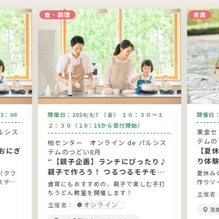
食・調理
産直
13：00
開催日：
2026/8/7 （金） １０：３０～１
開催日
２：３０（１0：15から受付開始）
ルシス
東金セン
テムの
柏センター オンライン de パルシス
おにぎ
【夏
テムのつどい8月
り体
“【親子企画】ランチにぴったり♪
親子で作ろう！ つるつるモチモチ
（クフ
夏休み
手打ちうどん”
ステム
作りソ
食育にもおすすめの、親子で楽しむ手打
ちうどん教室を開催します！
主催者
オンライン
主催者：
茂