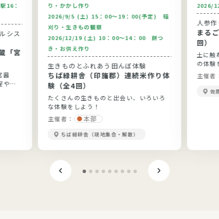
駅16：
り・かかし作り
2026/
2026/9/5 (土) 15：00～19：00(予定) 稲
人参作
刈り・生きもの観察
まるご
2026/12/19 (土) 10：00～14：00 餅つ
回）
き・お供え作り
蔵「宮
土に触
の体験
生きものとふれあう田んぼ体験
宮醤
ちば緑耕舎（印旛郡）連続米作り体
主催者
程や醤
験（全4回）
佐
たくさんの生きものと出会い、いろいろ
な体験をしよう！
本部
主催者：
ちば緑耕舎（現地集合・解散）