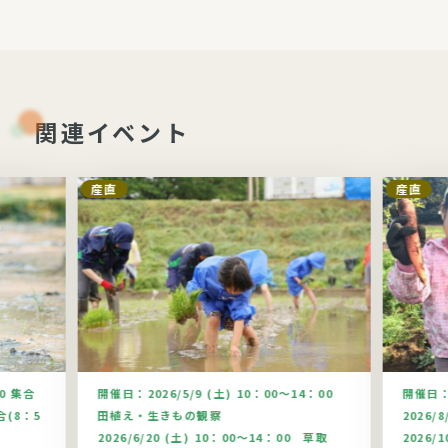
関連イベント
産直
産直
00 集合
開催日：
2026/5/9 (土) 10：00～14：00
開催日
合(8：5
田植え・生きもの観察
2026/
2026/6/20 (土) 10：00～14：00 草取
2026/