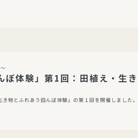
介護・福祉
家事サービス
保
理事会
子育て支援
平和活動・反貧困
付き高齢者向け住
家事代行
エアコンクリーニング
ビス（通所介護）
コミュ
ハウスクリーニング
験～
庭木の剪定・伐採
んぼ体験」第1回：田植え・生
支援
襖・障子・網戸・畳の貼り
ぱる通信
替え
『生き物とふれあう田んぼ体験』の第１回を開催しました
ぱる松戸六実イン
ム