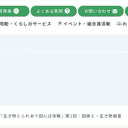
用情報
よくある質問
お問い合わせ
宅配・くらしのサービス
イベント・組合員活動
わ
千葉限定カタログ
「Palnote」
システムの宅配
念・ビジョン
ベント情報
環境への取り組み
理事長メッセージ
組合員活動
産
Pal's Dining
検索
テム・キューブ
ント
alnote」
サポーター・モニター
エネルギー政策
普通食
パルひ
交流産
までのあゆみ
事業・活動報告
リデュース・リユース・リサ
レポート
ックナンバー
自主的活動グループ
制限食
パルひ
産直だ
ドを複数入力すると件数を絞り込むことができます。
イクル
紙
te掲載レシピ
介護食
、間をスペース（空白）で区切ってください。
「生き物とふれあう田んぼ体験」第1回：田植え・生き物調査
：手数料 減免）