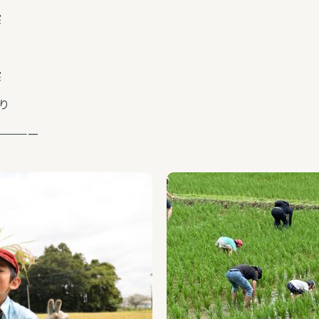
察
り
察
り
—————