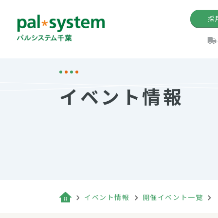
採
機関紙
パル
理
イ
イベント情報
手数料の減免制度
定款・約款・方針
パルシス
開催イベ
Web版「P
法人版パルシステム
個人情報保護方針
これ
イベント
機関紙バ
キーワー
地域情報
Palno
その場合
パルシステム千葉活用術
イベント情報
開催イベント一覧
（検索例