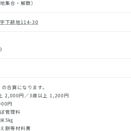
現地集合・解散）
下耕地114-30
田
0
）の合算になります。
2,000円／3歳以上 1,200円
000円
管理料
5㎏
餅等材料費