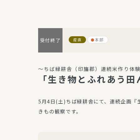
パルシステム利用ガイド
産直
本部
受付終了
サービス
宅
デイサー
～ちば緑耕舎（印旛郡）連続米作り体
訪問介護
「生き物とふれあう田
居宅介護
にじいろ
5月4日(土)ちば緑耕舎にて、連続企画
にじいろ
きもの観察です。
スタグラ