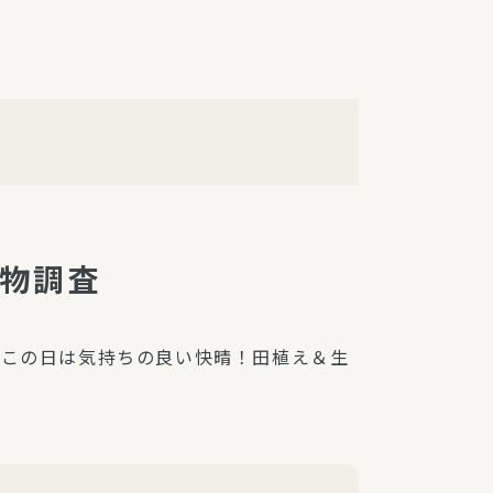
障（共済・保険）
・監事会報告
総代通信
地域との協同
安全運転の取り組み
総代・総代会ニュース
ニティ活動助成基金
き物調査
。この日は気持ちの良い快晴！田植え＆生