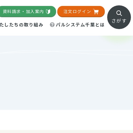
資料請求・加入案内
注文ログイン
さがす
たしたちの取り組み
パルシステム千葉とは
地域活動施設
直営農場
直交流・産地紹介
生協の夕食宅配
組織概要
パルシステム千葉のお店
事業所一覧
「パルひろば」
パルグリーンファーム
ろば☆ちば
地紹介
移動販売車まごころ便
パルグリーンファーム通信
理事会・監事会
総代・総代会
パルグリーンファーム公式
ろば☆おおたかの森
より
インスタグラム
・医療食
葉物野菜のレシピ
電子公告（定款）