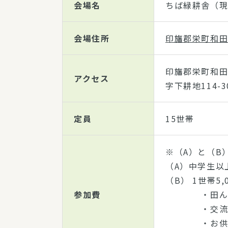
会場名
ちば緑耕舎（
会場住所
印旛郡栄町和田字
印旛郡栄町和
アクセス
字下耕地114-3
定員
15世帯
※（A）と（B
（A）中学生以上 
（B） 1世帯5,
参加費
・田んぼ
・交流米
・お供え