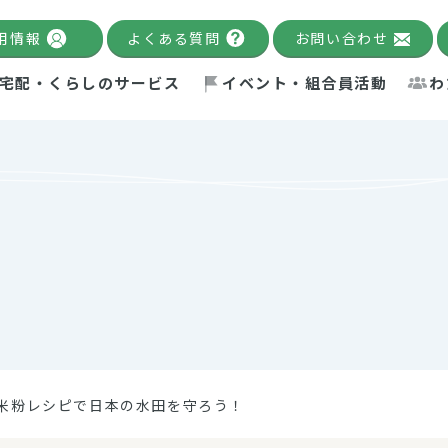
用情報
よくある質問
お問い合わせ
宅配・くらしのサービス
イベント・組合員活動
わ
千葉限定カタログ
「Palnote」
システムの宅配
念・ビジョン
ベント情報
環境への取り組み
理事長メッセージ
組合員活動
産
Pal's Dining
検索
テム・キューブ
ント
alnote」
サポーター・モニター
エネルギー政策
普通食
パルひ
交流産
までのあゆみ
事業・活動報告
リデュース・リユース・リサ
レポート
ックナンバー
自主的活動グループ
制限食
パルひ
産直だ
ドを複数入力すると件数を絞り込むことができます。
イクル
紙
te掲載レシピ
介護食
、間をスペース（空白）で区切ってください。
米粉レシピで日本の水田を守ろう！
：手数料 減免）