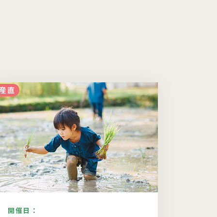
産直
食・調理
開催日：
開催日