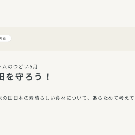
介護・福祉
家事サービス
保
理事会
子育て支援
平和活動・反貧困
房総
付き高齢者向け住
家事代行
エアコンクリーニング
ビス（通所介護）
コミュ
ハウスクリーニング
テムのつどい5月
庭木の剪定・伐採
田を守ろう！
支援
襖・障子・網戸・畳の貼り
ぱる通信
替え
米の国日本の素晴らしい食材について、あらためて考えて
ぱる松戸六実イン
ム