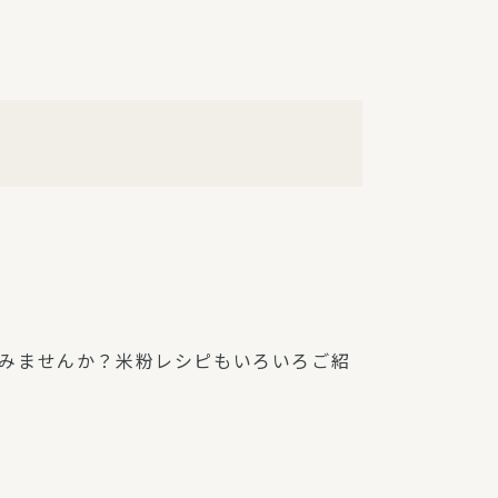
障（共済・保険）
・監事会報告
総代通信
地域との協同
安全運転の取り組み
総代・総代会ニュース
ニティ活動助成基金
みませんか？米粉レシピもいろいろご紹