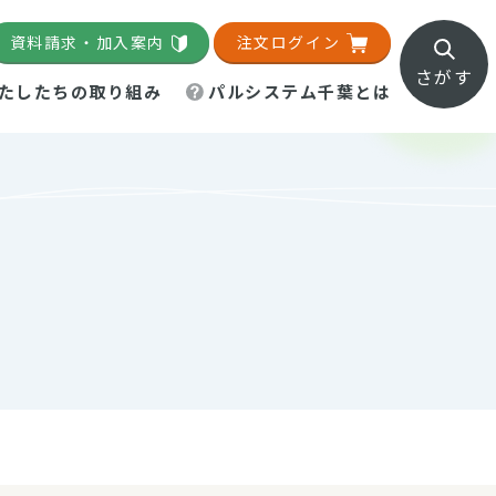
資料請求・加入案内
注文ログイン
さがす
たしたちの取り組み
パルシステム千葉とは
地域活動施設
直営農場
直交流・産地紹介
生協の夕食宅配
組織概要
パルシステム千葉のお店
事業所一覧
「パルひろば」
パルグリーンファーム
ろば☆ちば
地紹介
移動販売車まごころ便
パルグリーンファーム通信
理事会・監事会
総代・総代会
パルグリーンファーム公式
ろば☆おおたかの森
より
インスタグラム
・医療食
葉物野菜のレシピ
電子公告（定款）