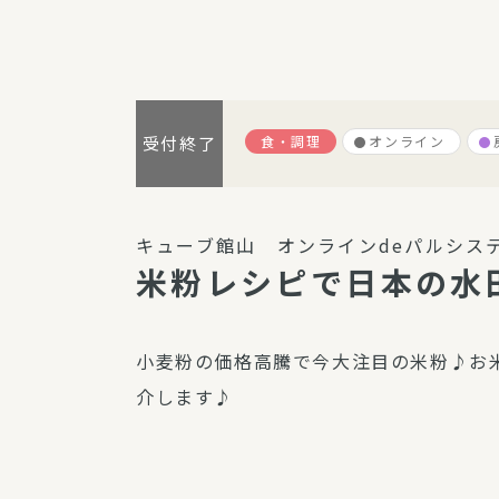
パルシステム利用ガイド
食・調理
オンライン
受付終了
サービス
宅
デイサー
キューブ館山 オンラインdeパルシス
訪問介護
米粉レシピで日本の水
居宅介護
にじいろ
小麦粉の価格高騰で今大注目の米粉♪お
にじいろ
介します♪
スタグラ