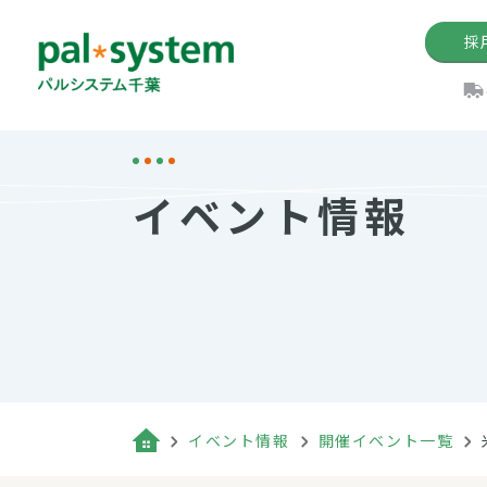
採
機関紙
パル
理
イ
イベント情報
手数料の減免制度
定款・約款・方針
パルシス
開催イベ
Web版「P
法人版パルシステム
個人情報保護方針
これ
イベント
機関紙バ
キーワー
地域情報
Palno
その場合
パルシステム千葉活用術
イベント情報
開催イベント一覧
（検索例