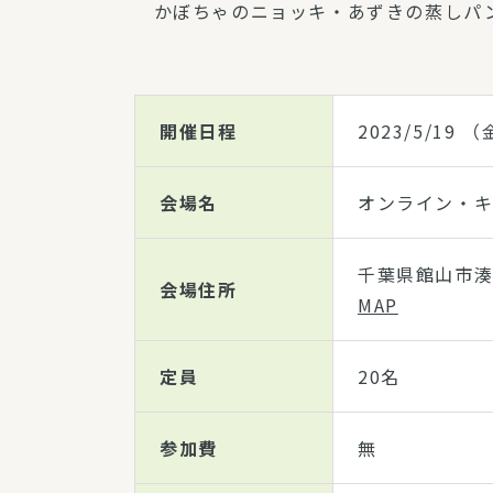
かぼちゃのニョッキ・あずきの蒸しパ
開催日程
2023/5/19
（金
会場名
オンライン・キ
千葉県館山市湊4
会場住所
MAP
定員
20名
参加費
無