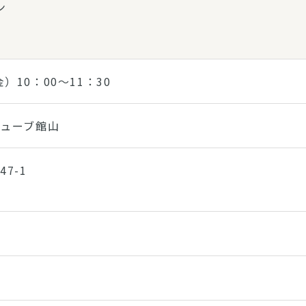
ン
）10：00～11：30
ューブ館山
7-1