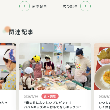
前の記事
次の記事
関連記事
食・調理
2026/7/10
2026/6/
赤ちゃ
“母の日においしいプレゼント♪
いつも
パパ&キッズの＊おもてなしキッチン”
しく試