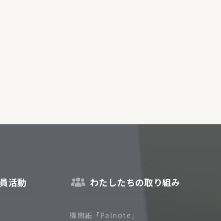
障（共済・保険）
・監事会報告
総代通信
地域との協同
安全運転の取り組み
総代・総代会ニュース
ニティ活動助成基金
員活動
わたしたちの取り組み
機関紙「Palnote」