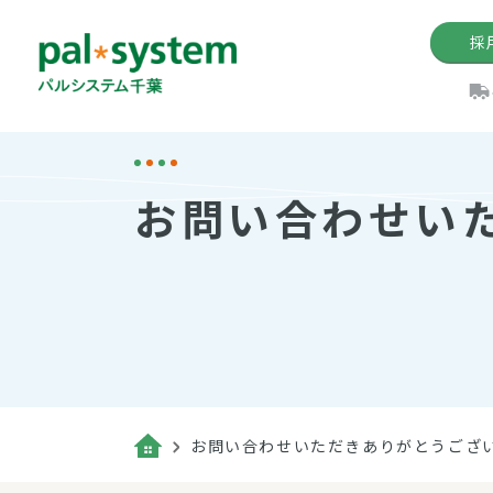
採
機関紙
パル
理
イ
お問い合わせい
手数料の減免制度
定款・約款・方針
パルシス
開催イベ
Web版「P
法人版パルシステム
個人情報保護方針
これ
イベント
機関紙バ
キーワー
地域情報
Palno
その場合
パルシステム千葉活用術
お問い合わせいただきありがとうござ
（検索例