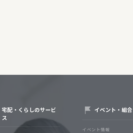
介護・福祉
家事サービス
保
理事会
子育て支援
平和活動・反貧困
付き高齢者向け住
家事代行
エアコンクリーニング
ビス（通所介護）
コミュ
ハウスクリーニング
庭木の剪定・伐採
支援
襖・障子・網戸・畳の貼り
ぱる通信
替え
ぱる松戸六実イン
ム
宅配・くらしのサービ
イベント・組合
ス
イベント情報