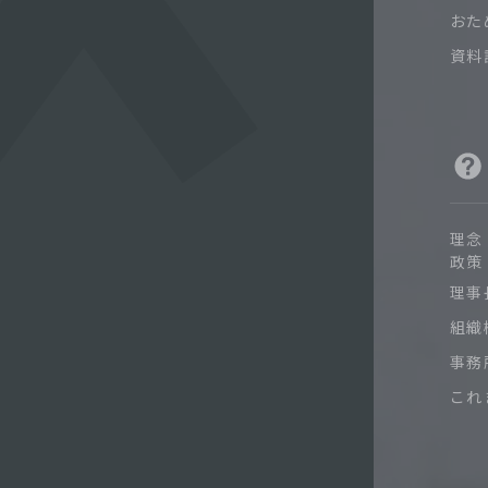
おた
資料
理念
政策
理事
組織
事務
これ