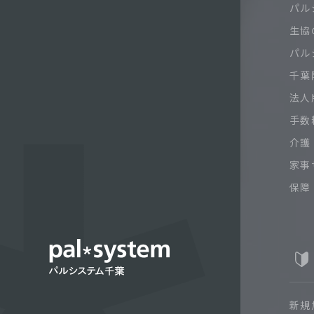
パル
生協
パル
千葉限
法人
手数
介護
家事
保障
新規