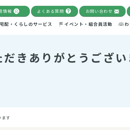
用情報
よくある質問
お問い合わせ
宅配・くらしのサービス
イベント・組合員活動
わ
千葉限定カタログ
「Palnote」
システムの宅配
念・ビジョン
ベント情報
環境への取り組み
理事長メッセージ
組合員活動
産
ただきありがとうござい
Pal's Dining
検索
テム・キューブ
ント
alnote」
サポーター・モニター
エネルギー政策
普通食
パルひ
交流産
までのあゆみ
事業・活動報告
リデュース・リユース・リサ
レポート
ックナンバー
自主的活動グループ
制限食
パルひ
産直だ
ドを複数入力すると件数を絞り込むことができます。
イクル
紙
te掲載レシピ
介護食
、間をスペース（空白）で区切ってください。
います
：手数料 減免）