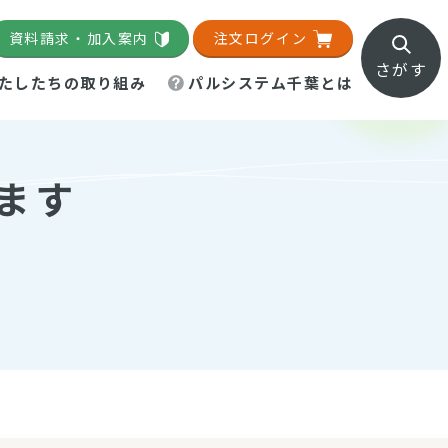
資料請求・加入案内
注文ログイン
さがす
たしたちの取り組み
パルシステム千葉とは
地域活動施設
直営農場
直交流・産地紹介
生協の夕食宅配
組織概要
パルシステム千葉のお店
事業所一覧
ます
「パルひろば」
パルグリーンファーム
ろば☆ちば
地紹介
移動販売車まごころ便
パルグリーンファーム通信
理事会・監事会
総代・総代会
パルグリーンファーム公式
ろば☆おおたかの森
より
インスタグラム
・医療食
葉物野菜のレシピ
電子公告（定款）