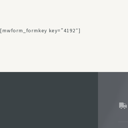
パルシステム利用ガイド
[mwform_formkey key=”4192″]
サービス
宅
デイサー
訪問介護
居宅介護
にじいろ
にじいろ
スタグラ