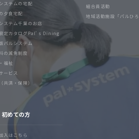
システムの宅配
組合員活動
の夕食宅配
地域活動施設「パルひ
システム千葉のお店
定カタログPal’ s Dining
版パルシステム
料の減免制度
・福祉
サービス
（共済・保険）
初めての方
加入はこちら