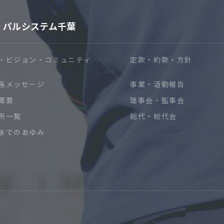
パルシステム千葉
・ビジョン・コミュニティ
定款・約款・方針
長メッセージ
事業・活動報告
概要
理事会・監事会
所一覧
総代・総代会
までのあゆみ