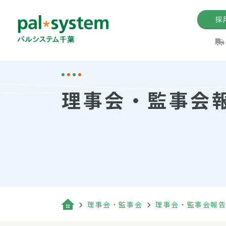
採
機関紙
パル
理
イ
理事会・監事会
手数料の減免制度
定款・約款・方針
パルシス
開催イベ
Web版「P
法人版パルシステム
個人情報保護方針
これ
イベント
機関紙バ
キーワー
地域情報
Palno
その場合
パルシステム千葉活用術
理事会・監事会
理事会・監事会報
（検索例