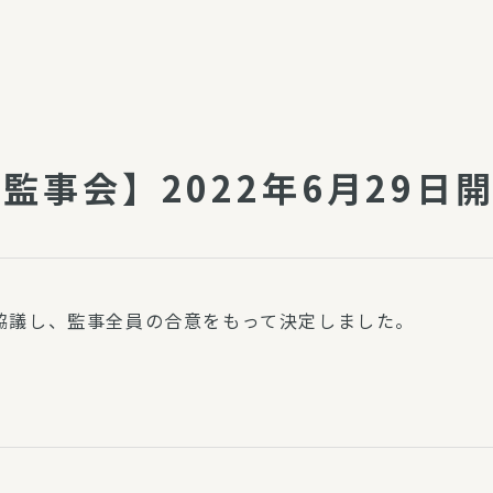
介護・福祉
家事サービス
保
理事会
子育て支援
平和活動・反貧困
付き高齢者向け住
家事代行
回監事会】2022年6月29日
エアコンクリーニング
ビス（通所介護）
コミュ
ハウスクリーニング
庭木の剪定・伐採
支援
襖・障子・網戸・畳の貼り
協議し、監事全員の合意をもって決定しました。
ぱる通信
替え
ぱる松戸六実イン
ム