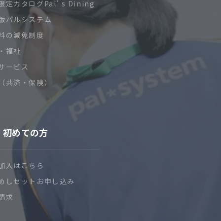
定カタログPal’ s Dining
版パルシステム
料の減免制度
・福祉
サービス
（共済・保険）
初めての方
加入はこちら
めしセットお申し込み
請求