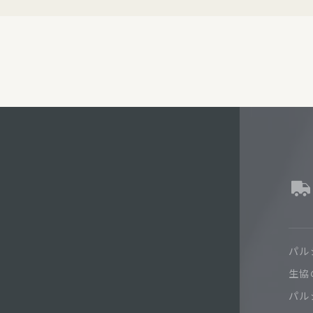
パル
生協
パル