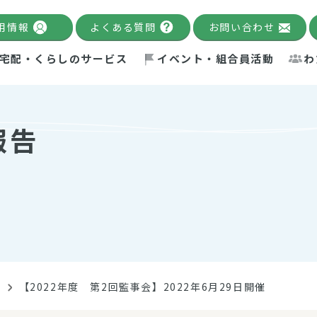
用情報
よくある質問
お問い合わせ
宅配・くらしのサービス
イベント・組合員活動
わ
千葉限定カタログ
「Palnote」
システムの宅配
念・ビジョン
ベント情報
環境への取り組み
理事長メッセージ
組合員活動
産
報告
Pal's Dining
検索
テム・キューブ
ント
alnote」
サポーター・モニター
エネルギー政策
普通食
パルひ
交流産
までのあゆみ
事業・活動報告
リデュース・リユース・リサ
レポート
ックナンバー
自主的活動グループ
制限食
パルひ
産直だ
ドを複数入力すると件数を絞り込むことができます。
イクル
紙
te掲載レシピ
介護食
、間をスペース（空白）で区切ってください。
告
【2022年度 第2回監事会】2022年6月29日開催
：手数料 減免）