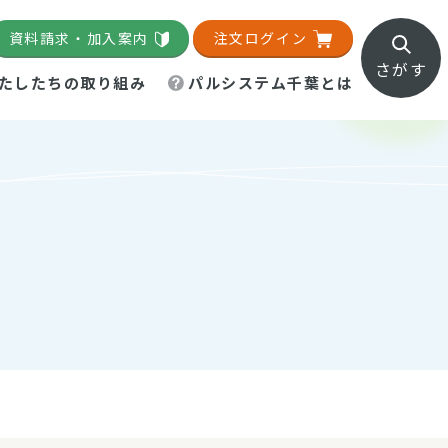
資料請求・加入案内
注文ログイン
さがす
たしたちの取り組み
パルシステム千葉とは
地域活動施設
直営農場
直交流・産地紹介
生協の夕食宅配
組織概要
パルシステム千葉のお店
事業所一覧
「パルひろば」
パルグリーンファーム
ろば☆ちば
地紹介
移動販売車まごころ便
パルグリーンファーム通信
理事会・監事会
総代・総代会
パルグリーンファーム公式
ろば☆おおたかの森
より
インスタグラム
・医療食
葉物野菜のレシピ
電子公告（定款）