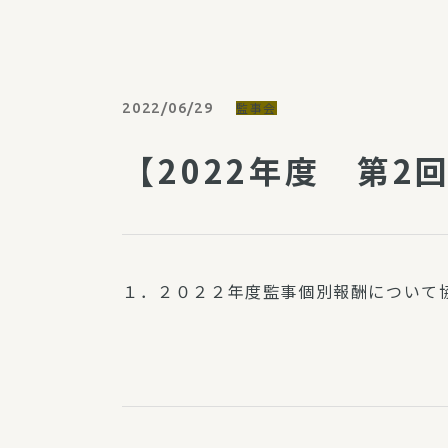
パルシステム利用ガイド
2022/06/29
監事会
サービス
【2022年度 第2
宅
デイサー
訪問介護
居宅介護
１．２０２２年度監事個別報酬について
にじいろ
にじいろ
スタグラ