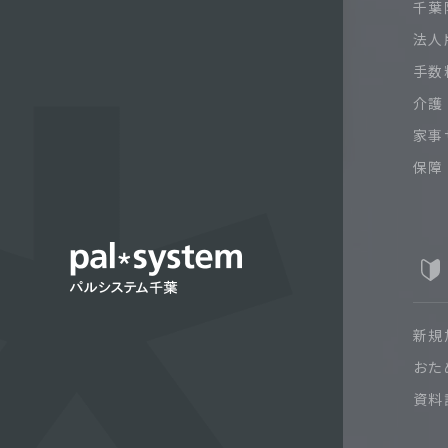
千葉限
法人
手数
介護
家事
保障
新規
おた
資料