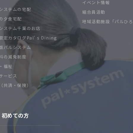
イベント情報
システムの宅配
組合員活動
の夕食宅配
地域活動施設「パルひ
システム千葉のお店
定カタログPal’ s Dining
版パルシステム
料の減免制度
・福祉
サービス
（共済・保険）
初めての方