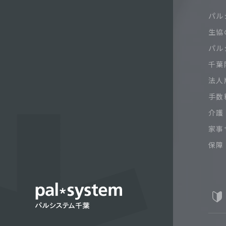
パル
生協
パル
千葉限
法人
手数
介護
家事
保障