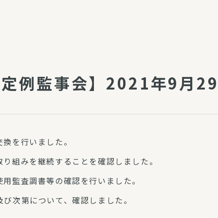
介護・福祉
家事サービス
保
理事会
子育て支援
平和活動・反貧困
付き高齢者向け住
家事代行
回定例監事会】2021年9月2
エアコンクリーニング
ビス（通所介護）
コミュ
ハウスクリーニング
庭木の剪定・伐採
支援
襖・障子・網戸・畳の貼り
交換を行いました。
ぱる通信
替え
ぱる松戸六実イン
取り組みを継続することを確認しました。
ム
使用監査調書等の確認を行いました。
及び次第について、確認しました。