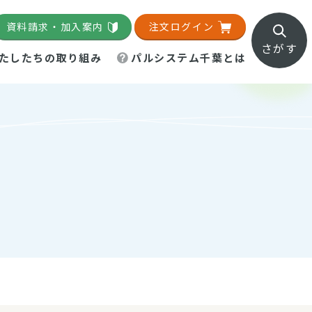
資料請求・加入案内
注文ログイン
さがす
たしたちの取り組み
パルシステム千葉とは
地域活動施設
直営農場
直交流・産地紹介
生協の夕食宅配
組織概要
パルシステム千葉のお店
事業所一覧
「パルひろば」
パルグリーンファーム
ろば☆ちば
地紹介
移動販売車まごころ便
パルグリーンファーム通信
理事会・監事会
総代・総代会
パルグリーンファーム公式
ろば☆おおたかの森
より
インスタグラム
・医療食
葉物野菜のレシピ
電子公告（定款）