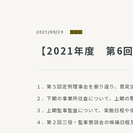
パルシステム利用ガイド
2021/09/29
監事会
サービス
【2021年度 第6
宅
デイサー
訪問介護
居宅介護
１．第５回定例理事会を振り返り、意見
にじいろ
にじいろ
２．下期の事業所往査について、上期の
スタグラ
３．上期監事監査について、実施日程や
４．第２回三役・監事懇談会の候補日程