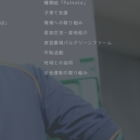
機関紙「Palnote」
子育て支援
ろば」
環境への取り組み
産直交流・産地紹介
直営農場パルグリーンファーム
平和活動
地域との協同
安全運転の取り組み