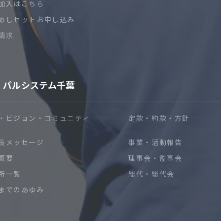
加入はこちら
めしセットお申し込み
請求
パルシステム千葉
・ビジョン・コミュニティ
定款・約款・方針
長メッセージ
事業・活動報告
概要
理事会・監事会
所一覧
総代・総代会
までのあゆみ