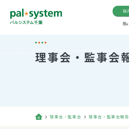
採
機関紙
パル
理
イ
理事会・監事会
手数料の減免制度
定款・約款・方針
パルシス
開催イベ
Web版「P
法人版パルシステム
個人情報保護方針
これ
イベント
機関紙バ
キーワー
地域情報
Palno
その場合
パルシステム千葉活用術
理事会・監事会
理事会・監事会報
（検索例