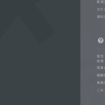
新規
おた
資料
理念
政策
理事
組織
事務
これ