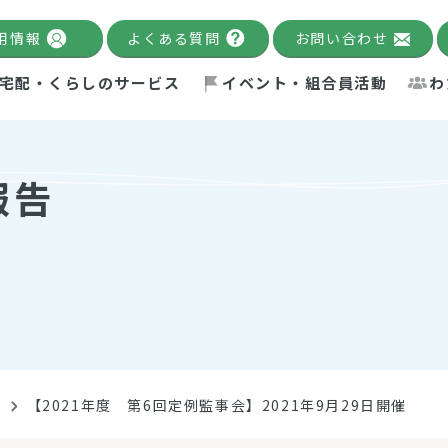
用情報
よくある質問
お問い合わせ
宅配・くらしのサービス
イベント・組合員活動
わ
千葉限定カタログ
「Palnote」
システムの宅配
念・ビジョン
ベント情報
環境への取り組み
理事長メッセージ
組合員活動
産
報告
Pal's Dining
検索
テム・キューブ
ント
alnote」
サポーター・モニター
エネルギー政策
普通食
パルひ
交流産
までのあゆみ
事業・活動報告
リデュース・リユース・リサ
レポート
ックナンバー
自主的活動グループ
制限食
パルひ
産直だ
ドを複数入力すると件数を絞り込むことができます。
イクル
紙
te掲載レシピ
介護食
、間をスペース（空白）で区切ってください。
告
【2021年度 第6回定例監事会】2021年9月29日開催
：手数料 減免）