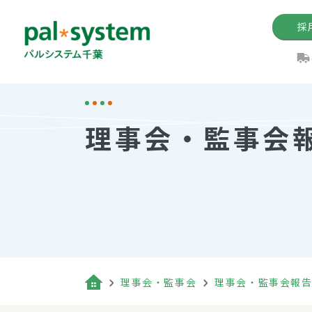
採
機関紙
パル
理
イ
理事会・監事会
手数料の減免制度
定款・約款・方針
パルシス
開催イベ
Web版「P
法人版パルシステム
個人情報保護方針
これ
イベント
機関紙バ
キーワー
地域情報
Palno
その場合
パルシステム千葉活用術
理事会・監事会
理事会・監事会報
（検索例