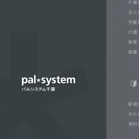
千葉限
法人
手数
介護
家事
保障
新規
おた
資料