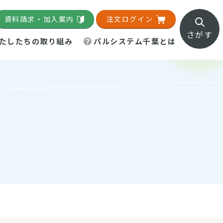
資料請求・加入案内
注文ログイン
さがす
たしたちの取り組み
パルシステム千葉とは
地域活動施設
直営農場
直交流・産地紹介
生協の夕食宅配
組織概要
パルシステム千葉のお店
事業所一覧
「パルひろば」
パルグリーンファーム
ろば☆ちば
地紹介
移動販売車まごころ便
パルグリーンファーム通信
理事会・監事会
総代・総代会
パルグリーンファーム公式
ろば☆おおたかの森
より
インスタグラム
・医療食
葉物野菜のレシピ
電子公告（定款）