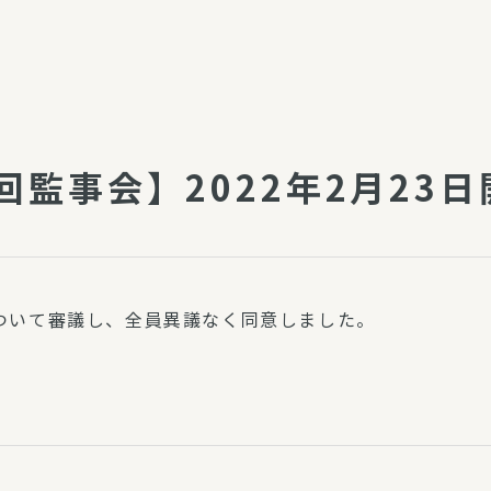
介護・福祉
家事サービス
保
理事会
子育て支援
平和活動・反貧困
付き高齢者向け住
家事代行
1回監事会】2022年2月23
エアコンクリーニング
ビス（通所介護）
コミュ
ハウスクリーニング
庭木の剪定・伐採
支援
襖・障子・網戸・畳の貼り
ついて審議し、全員異議なく同意しました。
ぱる通信
替え
ぱる松戸六実イン
ム