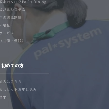
定カタログPal’ s Dining
版パルシステム
料の減免制度
・福祉
サービス
（共済・保険）
初めての方
加入はこちら
めしセットお申し込み
請求