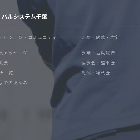
パルシステム千葉
・ビジョン・コミュニティ
定款・約款・方針
長メッセージ
事業・活動報告
概要
理事会・監事会
所一覧
総代・総代会
までのあゆみ