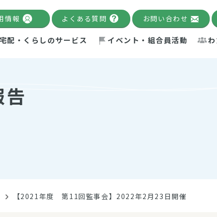
用情報
よくある質問
お問い合わせ
宅配・くらしのサービス
イベント・組合員活動
わ
千葉限定カタログ
「Palnote」
システムの宅配
念・ビジョン
ベント情報
環境への取り組み
理事長メッセージ
組合員活動
産
報告
Pal's Dining
検索
テム・キューブ
ント
alnote」
サポーター・モニター
エネルギー政策
普通食
パルひ
交流産
までのあゆみ
事業・活動報告
リデュース・リユース・リサ
レポート
ックナンバー
自主的活動グループ
制限食
パルひ
産直だ
ドを複数入力すると件数を絞り込むことができます。
イクル
紙
te掲載レシピ
介護食
、間をスペース（空白）で区切ってください。
告
【2021年度 第11回監事会】2022年2月23日開催
：手数料 減免）