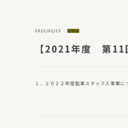
パルシステム利用ガイド
2022/02/23
監事会
サービス
【2021年度 第1
宅
デイサー
訪問介護
居宅介護
１．２０２２年度監事スタッフ人事案に
にじいろ
にじいろ
スタグラ