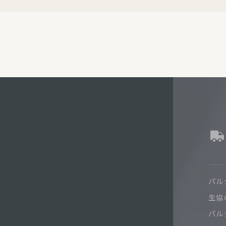
パル
生協
パル