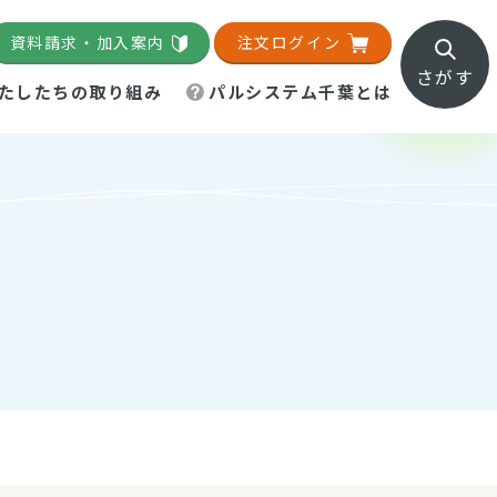
資料請求・加入案内
注文ログイン
さがす
たしたちの取り組み
パルシステム千葉とは
地域活動施設
直営農場
直交流・産地紹介
生協の夕食宅配
組織概要
パルシステム千葉のお店
事業所一覧
「パルひろば」
パルグリーンファーム
ろば☆ちば
地紹介
移動販売車まごころ便
パルグリーンファーム通信
理事会・監事会
総代・総代会
パルグリーンファーム公式
ろば☆おおたかの森
より
インスタグラム
・医療食
葉物野菜のレシピ
電子公告（定款）