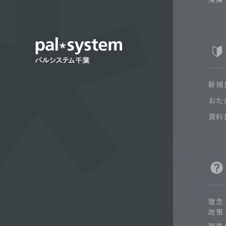
新規
おた
資料
理念
政策