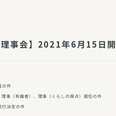
介護・福祉
家事サービス
保
理事会
子育て支援
平和活動・反貧困
付き高齢者向け住
家事代行
回理事会】2021年6月15日
エアコンクリーニング
ビス（通所介護）
コミュ
ハウスクリーニング
庭木の剪定・伐採
支援
襖・障子・網戸・畳の貼り
ぱる通信
替え
ぱる松戸六実イン
任の件
ム
、理事（有識者）、理事（くらしの視点）選任の件
代行決定の件