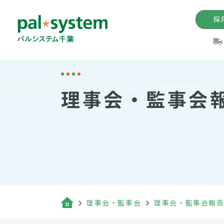
採
機関紙
パル
理
イ
理事会・監事会
手数料の減免制度
定款・約款・方針
パルシス
開催イベ
Web版「P
法人版パルシステム
個人情報保護方針
これ
イベント
機関紙バ
キーワー
地域情報
Palno
その場合
パルシステム千葉活用術
理事会・監事会
理事会・監事会報
（検索例