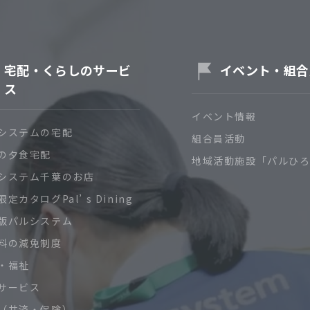
宅配・くらしのサービ
イベント・組合
ス
イベント情報
システムの宅配
組合員活動
の夕食宅配
地域活動施設「パルひ
システム千葉のお店
定カタログPal’ s Dining
版パルシステム
料の減免制度
・福祉
サービス
（共済・保険）