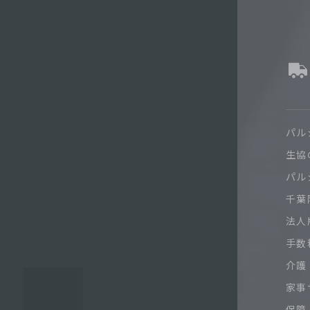
パル
生協
パル
千葉限
法人
手数
介護
家事
保障