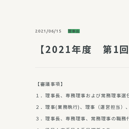
パルシステム利用ガイド
2021/06/15
理事会
サービス
【2021年度 第1
宅
デイサー
訪問介護
居宅介護
【審議事項】
にじいろ
にじいろ
１．理事長、専務理事および常務理事選
スタグラ
２．理事(業務執行)、理事（運営担当）
３．理事長、専務理事、常務理事の職務