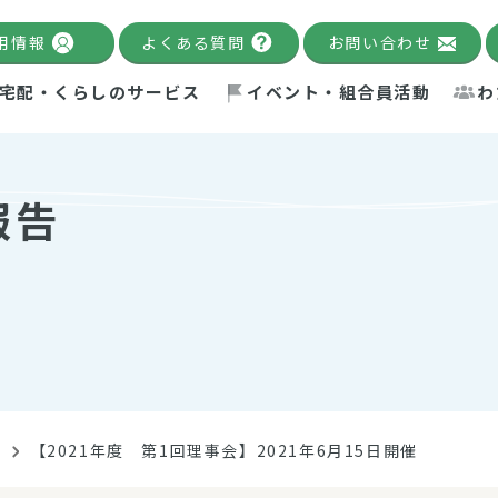
用情報
よくある質問
お問い合わせ
宅配・くらしのサービス
イベント・組合員活動
わ
千葉限定カタログ
「Palnote」
システムの宅配
念・ビジョン
ベント情報
環境への取り組み
理事長メッセージ
組合員活動
産
報告
Pal's Dining
検索
テム・キューブ
ント
alnote」
サポーター・モニター
エネルギー政策
普通食
パルひ
交流産
までのあゆみ
事業・活動報告
リデュース・リユース・リサ
レポート
ックナンバー
自主的活動グループ
制限食
パルひ
産直だ
ドを複数入力すると件数を絞り込むことができます。
イクル
紙
te掲載レシピ
介護食
、間をスペース（空白）で区切ってください。
告
【2021年度 第1回理事会】2021年6月15日開催
：手数料 減免）