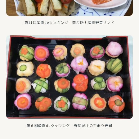
第11回産直deクッキング 萌え断！産直野菜サンド
第６回産直deクッキング 野菜だけの手まり寿司