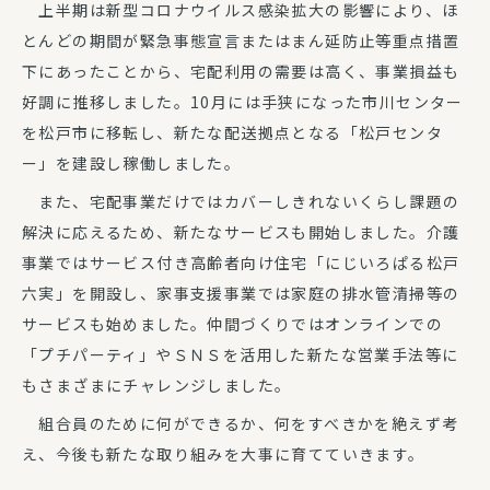
上半期は新型コロナウイルス感染拡大の影響により、ほ
とんどの期間が緊急事態宣言またはまん延防止等重点措置
下にあったことから、宅配利用の需要は高く、事業損益も
好調に推移しました。10月には手狭になった市川センター
を松戸市に移転し、新たな配送拠点となる「松戸センタ
ー」を建設し稼働しました。
また、宅配事業だけではカバーしきれないくらし課題の
解決に応えるため、新たなサービスも開始しました。介護
事業ではサービス付き高齢者向け住宅「にじいろぱる松戸
六実」を開設し、家事支援事業では家庭の排水管清掃等の
サービスも始めました。仲間づくりではオンラインでの
「プチパーティ」やＳＮＳを活用した新たな営業手法等に
もさまざまにチャレンジしました。
組合員のために何ができるか、何をすべきかを絶えず考
え、今後も新たな取り組みを大事に育てていきます。