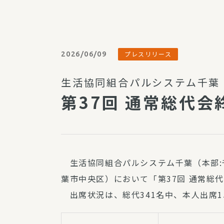
パルシステム利用ガイド
2026/06/09
プレスリリース
サービス
生活協同組合パルシステム千葉
宅
第37回 通常総代
デイサー
訪問介護
居宅介護
にじいろ
生活協同組合パルシステム千葉（本部:千
にじいろ
葉市中央区）において「第37回 通常総
スタグラ
出席状況は、総代341名中、本人出席1