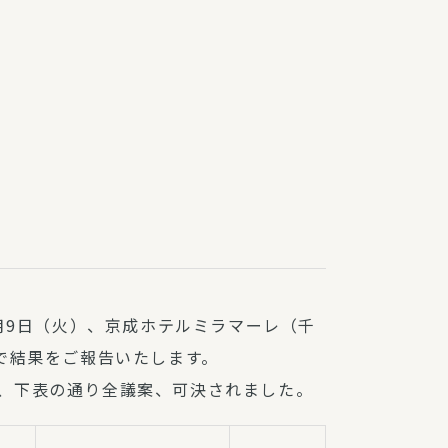
障（共済・保険）
・監事会報告
総代通信
地域との協同
安全運転の取り組み
総代・総代会ニュース
ニティ活動助成基金
月9日（火）、京成ホテルミラマーレ（千
で結果をご報告いたします。
なり、下表の通り全議案、可決されました。