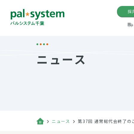
採
機関紙
パル
理
イ
ニュース
手数料の減免制度
定款・約款・方針
パルシス
開催イベ
Web版「P
法人版パルシステム
個人情報保護方針
これ
イベント
機関紙バ
キーワー
地域情報
Palno
その場合
パルシステム千葉活用術
ニュース
第37回 通常総代会終了の
（検索例