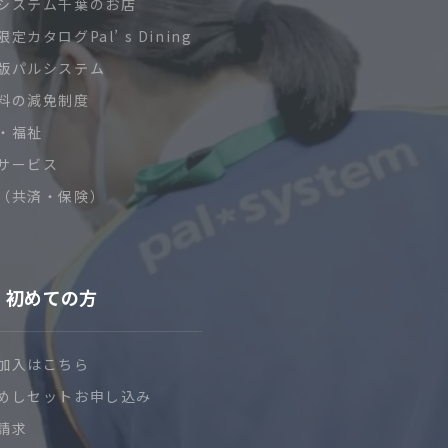
システム千葉のお店
定カタログPal’ s Dining
版パルシステム
料の減免制度
・福祉
サービス
（共済・保険）
初めての方
加入はこちら
めしセットお申し込み
請求