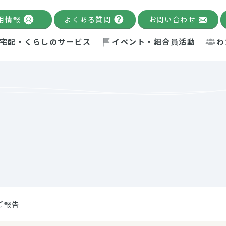
用情報
よくある質問
お問い合わせ
宅配・くらしのサービス
イベント・組合員活動
わ
千葉限定カタログ
「Palnote」
システムの宅配
念・ビジョン
ベント情報
環境への取り組み
理事長メッセージ
組合員活動
産
Pal's Dining
検索
テム・キューブ
ント
alnote」
サポーター・モニター
エネルギー政策
普通食
パルひ
交流産
までのあゆみ
事業・活動報告
リデュース・リユース・リサ
レポート
ックナンバー
自主的活動グループ
制限食
パルひ
産直だ
ドを複数入力すると件数を絞り込むことができます。
イクル
紙
te掲載レシピ
介護食
、間をスペース（空白）で区切ってください。
ご報告
：手数料 減免）