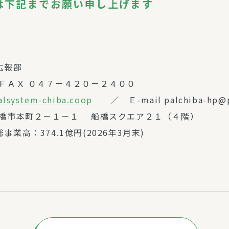
は下記までお願い申し上げます
広報部
ＦＡＸ ０４７－４２０－２４００
alsystem-chiba.coop
／ Ｅ-mail palchiba-hp@pa
船橋市本町２－１－１ 船橋スクエア２１（４階）
事業高：374.1億円(2026年3月末)