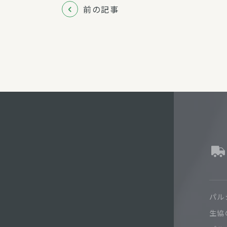
前の記事
パル
生協