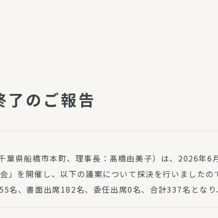
介護・福祉
家事サービス
保
理事会
子育て支援
平和活動・反貧困
付き高齢者向け住
家事代行
エアコンクリーニング
会終了のご報告
ビス（通所介護）
コミュ
ハウスクリーニング
庭木の剪定・伐採
支援
襖・障子・網戸・畳の貼り
ぱる通信
替え
葉県船橋市本町、理事長：髙橋由美子）は、2026年6
ぱる松戸六実イン
代会」を開催し、以下の議案について採決を行いましたの
ム
55名、書面出席182名、委任出席0名、合計337名と