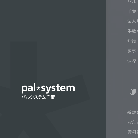
パル
千葉限
法人
手数
介護
家事
保障
新規
おた
資料