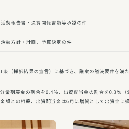
事業活動報告書・決算関係書類等承認の件
事業活動方針・計画、予算決定の件
21条（採択結果の宣言）に基づき、議案の議決要件を満
量割戻金の割合を0.4％、出資配当金の割合を0.3％（
求金額との相殺、出資配当金は6月に増資として出資金に