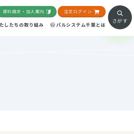
資料請求・加入案内
注文ログイン
さがす
たしたちの取り組み
パルシステム千葉とは
地域活動施設
直営農場
直交流・産地紹介
生協の夕食宅配
組織概要
パルシステム千葉のお店
事業所一覧
「パルひろば」
パルグリーンファーム
ろば☆ちば
地紹介
移動販売車まごころ便
パルグリーンファーム通信
理事会・監事会
総代・総代会
パルグリーンファーム公式
ろば☆おおたかの森
より
インスタグラム
・医療食
葉物野菜のレシピ
電子公告（定款）