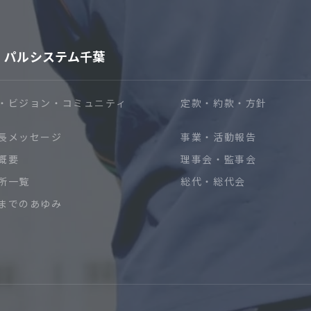
パルシステム千葉
・ビジョン・コミュニティ
定款・約款・方針
長メッセージ
事業・活動報告
概要
理事会・監事会
所一覧
総代・総代会
までのあゆみ