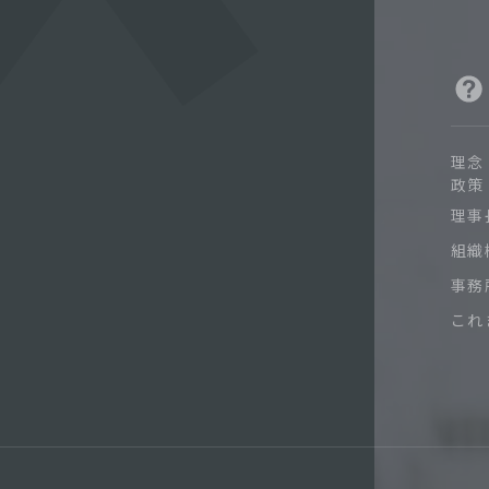
理念
政策
理事
組織
事務
これ