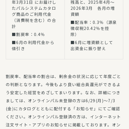
年3月31日 にお届けし
残高と、2025年4月～
たパルシステムカタロ
2026年3月 各月の増
グ商品のご利用代金
資額
（消費税を含む）の合
■配当率：0.3％（源泉
計
徴収税20.42％を控
■割戻率：0.4％
除）
■6月の利用代金から
■6月に増資額として
値引き
出資金に振り替え
割戻率、配当率の割合は、剰余金の状況に応じて年度ごと
の判断となります。今後もより良い組合員還元ができるよ
う安定した経営をめざしてまいります。なお、詳細につき
ましては、オンラインパル未登録の方は6/29(月)～7/3
(金)にカタログとともに配付する「お知らせ」にてご確認
ください。オンラインパル登録済の方は、インターネット
注文サイト・アプリのお知らせに掲載しております。オン