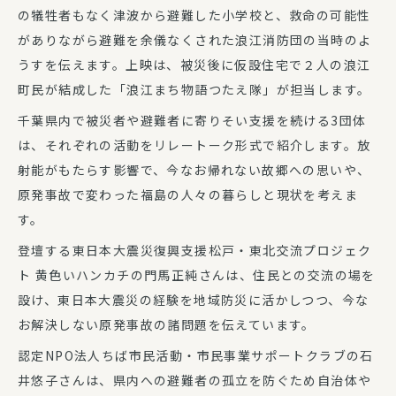
の犠牲者もなく津波から避難した小学校と、救命の可能性
がありながら避難を余儀なくされた浪江消防団の当時のよ
うすを伝えます。上映は、被災後に仮設住宅で２人の浪江
町民が結成した「浪江まち物語つたえ隊」が担当します。
千葉県内で被災者や避難者に寄りそい支援を続ける3団体
は、それぞれの活動をリレートーク形式で紹介します。放
射能がもたらす影響で、今なお帰れない故郷への思いや、
原発事故で変わった福島の人々の暮らしと現状を考えま
す。
登壇する東日本大震災復興支援松戸・東北交流プロジェク
ト 黄色いハンカチの門馬正純さんは、住民との交流の場を
設け、東日本大震災の経験を地域防災に活かしつつ、今な
お解決しない原発事故の諸問題を伝えています。
認定NPO法人ちば市民活動・市民事業サポートクラブの石
井悠子さんは、県内への避難者の孤立を防ぐため自治体や