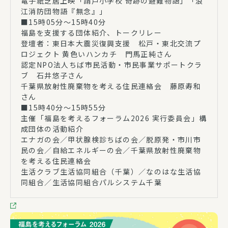
電子紙芝居上映「請戸小学校 奇跡の避難物語」「浪
江消防団物語『無念』」
■15時05分～15時40分
福島を支援する団体紹介、トークリレー
登壇者：東日本大震災復興支援 松戸・東北交流プ
ロジェクト 黄色いハンカチ 門馬正純さん
認定NPO法人ちば市民活動・市民事業サポートクラ
ブ 石井悠子さん
千葉県放射性廃棄物を考える住民連絡会 藤原寿和
さん
■15時40分～15時55分
主催「福島を考えるフォーラム2026 実行委員会」構
成団体の活動紹介
エナガの会／甲状腺検診ちばの会／脱原発・市川市
民の会／自給エネルギーの会／千葉県放射性廃棄物
を考える住民連絡会
生活クラブ生活協同組合（千葉）／なのはな生活協
同組合／生活協同組合パルシステム千葉