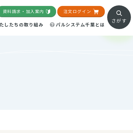
資料請求・加入案内
注文ログイン
さがす
たしたちの取り組み
パルシステム千葉とは
地域活動施設
直営農場
直交流・産地紹介
生協の夕食宅配
組織概要
パルシステム千葉のお店
事業所一覧
「パルひろば」
パルグリーンファーム
ろば☆ちば
地紹介
移動販売車まごころ便
パルグリーンファーム通信
理事会・監事会
総代・総代会
パルグリーンファーム公式
ろば☆おおたかの森
より
インスタグラム
・医療食
葉物野菜のレシピ
電子公告（定款）