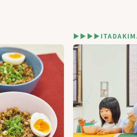
▶▶▶▶ITADAKIM