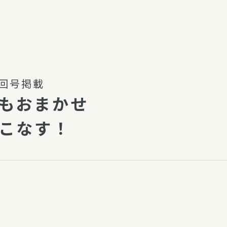
介護・福祉
家事サービス
保
理事会
子育て支援
平和活動・反貧困
付き高齢者向け住
家事代行
月3回号掲載
エアコンクリーニング
もおまかせ
ビス（通所介護）
コミュ
ハウスクリーニング
こなす！
庭木の剪定・伐採
支援
襖・障子・網戸・畳の貼り
ぱる通信
替え
ぱる松戸六実イン
ム