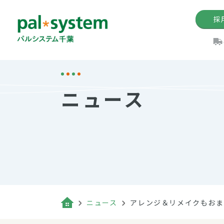
採
機関紙
パル
理
イ
ニュース
手数料の減免制度
定款・約款・方針
パルシス
開催イベ
Web版「P
法人版パルシステム
個人情報保護方針
これ
イベント
機関紙バ
キーワー
地域情報
Palno
その場合
パルシステム千葉活用術
ニュース
アレンジ＆リメイクもおま
（検索例