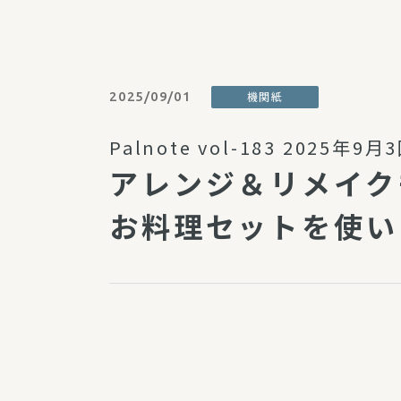
パルシステム利用ガイド
2025/09/01
機関紙
サービス
Palnote vol-183 2025年9
宅
アレンジ＆リメイク
デイサー
訪問介護
お料理セットを使い
居宅介護
にじいろ
にじいろ
スタグラ