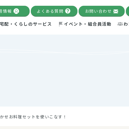
用情報
よくある質問
お問い合わせ
宅配・くらしのサービス
イベント・組合員活動
わ
千葉限定カタログ
「Palnote」
システムの宅配
念・ビジョン
ベント情報
環境への取り組み
理事長メッセージ
組合員活動
産
Pal's Dining
検索
テム・キューブ
ント
alnote」
サポーター・モニター
エネルギー政策
普通食
パルひ
交流産
までのあゆみ
事業・活動報告
リデュース・リユース・リサ
レポート
ックナンバー
自主的活動グループ
制限食
パルひ
産直だ
ドを複数入力すると件数を絞り込むことができます。
イクル
紙
te掲載レシピ
介護食
、間をスペース（空白）で区切ってください。
かせお料理セットを使いこなす！
：手数料 減免）