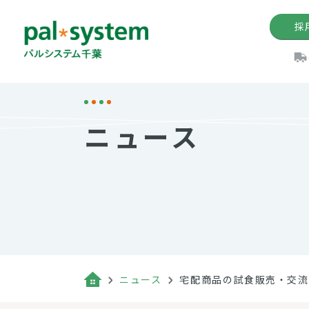
採
機関紙
パル
理
イ
ニュース
手数料の減免制度
定款・約款・方針
パルシス
開催イベ
Web版「P
法人版パルシステム
個人情報保護方針
これ
イベント
機関紙バ
キーワー
地域情報
Palno
その場合
パルシステム千葉活用術
ニュース
宅配商品の試食販売・交流
（検索例