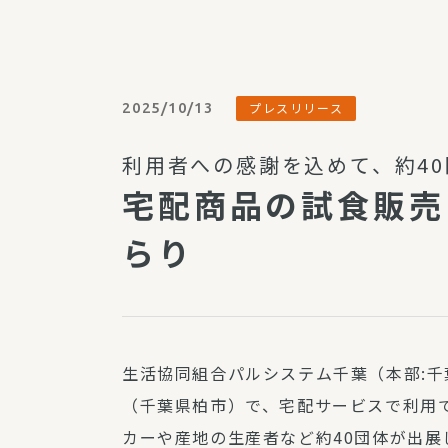
パルシステム利用ガイド
2025/10/13
プレスリリース
サービス
利用者への感謝を込めて、約4
宅
宅配商品の試食販売
デイサー
訪問介護
らり
居宅介護
にじいろ
にじいろ
スタグラ
生活協同組合パルシステム千葉（本部:千
（千葉県柏市）で、宅配サービスで利用
カーや産地の生産者など約40団体が出展