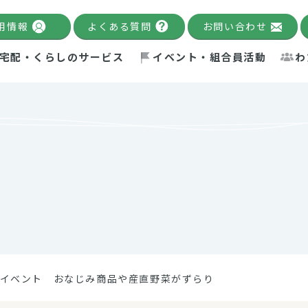
用情報
よくある質問
お問い合わせ
宅配・くらしのサービス
イベント・組合員活動
わ
千葉限定カタログ
「Palnote」
システムの宅配
念・ビジョン
ベント情報
環境への取り組み
理事長メッセージ
組合員活動
産
Pal's Dining
検索
テム・キューブ
ント
alnote」
サポーター・モニター
エネルギー政策
普通食
パルひ
交流産
までのあゆみ
事業・活動報告
リデュース・リユース・リサ
レポート
ックナンバー
自主的活動グループ
制限食
パルひ
産直だ
ドを複数入力すると件数を絞り込むことができます。
イクル
紙
te掲載レシピ
介護食
、間をスペース（空白）で区切ってください。
イベント おなじみ商品や産直野菜がずらり
：手数料 減免）