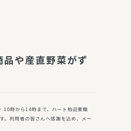
障（共済・保険）
・監事会報告
総代通信
地域との協同
安全運転の取り組み
総代・総代会ニュース
商品や産直野菜がず
ニティ活動助成基金
）10時から14時まで、ハート柏迎賓館
す。利用者の皆さんへ感謝を込め、メー