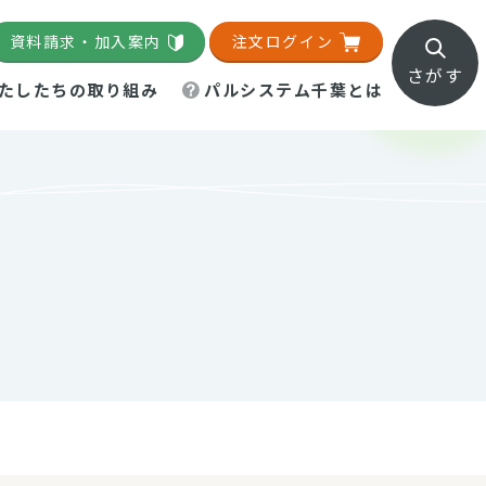
資料請求・加入案内
注文ログイン
さがす
たしたちの取り組み
パルシステム千葉とは
地域活動施設
直営農場
直交流・産地紹介
生協の夕食宅配
組織概要
パルシステム千葉のお店
事業所一覧
「パルひろば」
パルグリーンファーム
ろば☆ちば
地紹介
移動販売車まごころ便
パルグリーンファーム通信
理事会・監事会
総代・総代会
パルグリーンファーム公式
ろば☆おおたかの森
より
インスタグラム
・医療食
葉物野菜のレシピ
電子公告（定款）