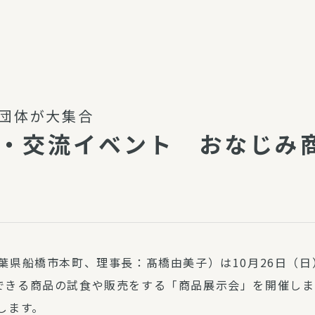
介護・福祉
家事サービス
保
理事会
子育て支援
平和活動・反貧困
付き高齢者向け住
家事代行
0団体が大集合
エアコンクリーニング
・交流イベント おなじみ
ビス（通所介護）
コミュ
ハウスクリーニング
庭木の剪定・伐採
支援
襖・障子・網戸・畳の貼り
ぱる通信
替え
ぱる松戸六実イン
ム
葉県船橋市本町、理事長：髙橋由美子）は10月26日（日
できる商品の試食や販売をする「商品展示会」を開催しま
します。