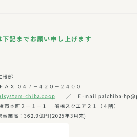
は下記までお願い申し上げます
広報部
ＦＡＸ ０４７－４２０－２４００
alsystem-chiba.coop
／ Ｅ-mail palchiba-hp@pa
船橋市本町２－１－１ 船橋スクエア２１（４階）
事業高：362.9億円(2025年3月末)