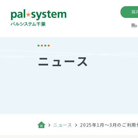
採
機関紙
パル
理
イ
ニュース
手数料の減免制度
定款・約款・方針
パルシス
開催イベ
Web版「P
法人版パルシステム
個人情報保護方針
これ
イベント
機関紙バ
キーワー
地域情報
Palno
その場合
パルシステム千葉活用術
ニュース
2025年1月～3月のご利
（検索例