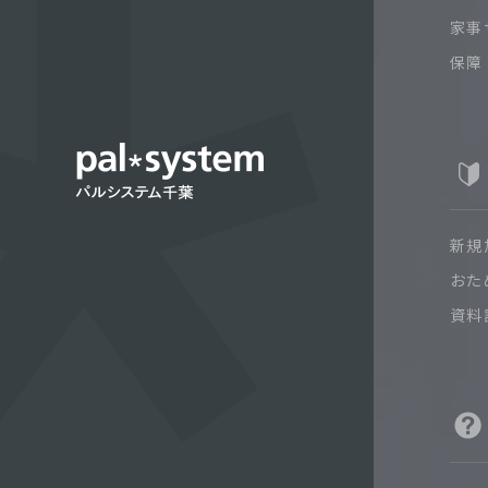
家事
保障
新規
おた
資料