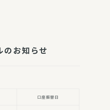
障（共済・保険）
・監事会報告
総代通信
地域との協同
安全運転の取り組み
総代・総代会ニュース
ールのお知らせ
ニティ活動助成基金
口座振替日