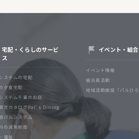
宅配・くらしのサービ
イベント・組合
ス
イベント情報
システムの宅配
組合員活動
の夕食宅配
地域活動施設「パルひ
システム千葉のお店
定カタログPal’ s Dining
版パルシステム
料の減免制度
・福祉