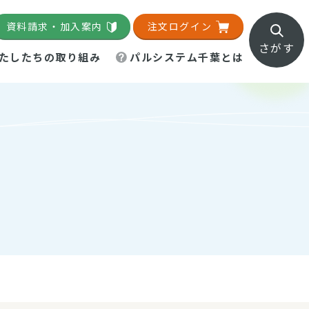
資料請求・加入案内
注文ログイン
さがす
たしたちの取り組み
パルシステム千葉とは
地域活動施設
直営農場
直交流・産地紹介
生協の夕食宅配
組織概要
パルシステム千葉のお店
事業所一覧
「パルひろば」
パルグリーンファーム
ろば☆ちば
地紹介
移動販売車まごころ便
パルグリーンファーム通信
理事会・監事会
総代・総代会
パルグリーンファーム公式
ろば☆おおたかの森
より
インスタグラム
・医療食
葉物野菜のレシピ
電子公告（定款）