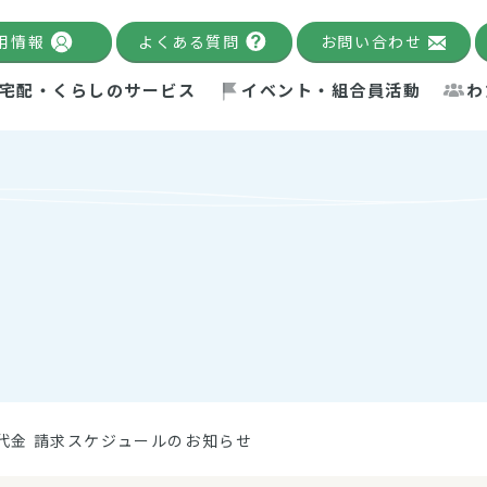
用情報
よくある質問
お問い合わせ
宅配・くらしのサービス
イベント・組合員活動
わ
千葉限定カタログ
「Palnote」
システムの宅配
念・ビジョン
ベント情報
環境への取り組み
理事長メッセージ
組合員活動
産
Pal's Dining
検索
テム・キューブ
ント
alnote」
サポーター・モニター
エネルギー政策
普通食
パルひ
交流産
までのあゆみ
事業・活動報告
リデュース・リユース・リサ
レポート
ックナンバー
自主的活動グループ
制限食
パルひ
産直だ
ドを複数入力すると件数を絞り込むことができます。
イクル
紙
te掲載レシピ
介護食
、間をスペース（空白）で区切ってください。
用代金 請求スケジュールのお知らせ
：手数料 減免）