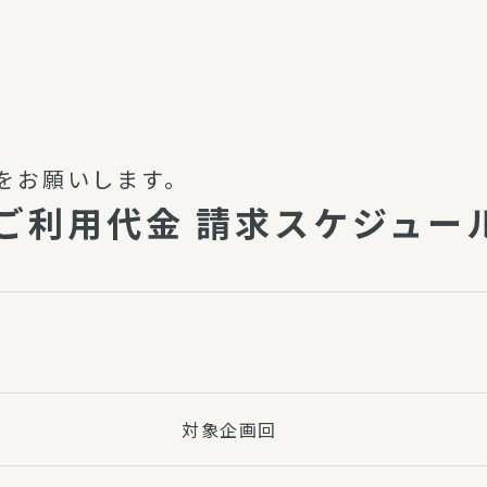
介護・福祉
家事サービス
保
理事会
子育て支援
平和活動・反貧困
付き高齢者向け住
家事代行
をお願いします。
エアコンクリーニング
のご利用代金 請求スケジュ
ビス（通所介護）
コミュ
ハウスクリーニング
庭木の剪定・伐採
支援
襖・障子・網戸・畳の貼り
ぱる通信
替え
ぱる松戸六実イン
ム
対象企画回