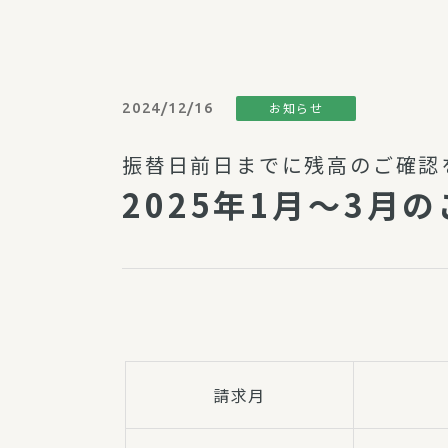
パルシステム利用ガイド
2024/12/16
お知らせ
サービス
振替日前日までに残高のご確認
宅
2025年1月～3月
デイサー
訪問介護
居宅介護
にじいろ
にじいろ
スタグラ
請求月