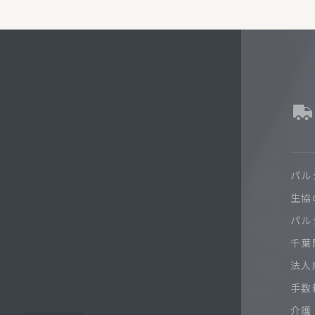
パル
生協
パル
千葉限
法人
手数
介護