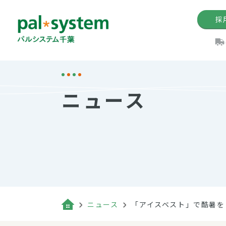
採
機関紙
パル
理
イ
ニュース
手数料の減免制度
定款・約款・方針
パルシス
開催イベ
Web版「P
法人版パルシステム
個人情報保護方針
これ
イベント
機関紙バ
キーワー
地域情報
Palno
その場合
パルシステム千葉活用術
ニュース
「アイスベスト」で酷暑を
（検索例