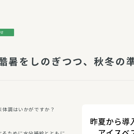
介護・福祉
家事サービス
保
理事会
子育て支援
平和活動・反貧困
らせ
付き高齢者向け住
家事代行
エアコンクリーニング
酷暑をしのぎつつ、秋冬の
ビス（通所介護）
コミュ
ハウスクリーニング
庭木の剪定・伐採
支援
襖・障子・網戸・畳の貼り
ぱる通信
替え
ぱる松戸六実イン
ム
ま体調はいかがですか？
するために水分補給とともに