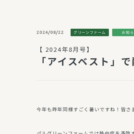
パルシステム利用ガイド
2024/08/22
グリーンファーム
お知
サービス
【 2024年8月号】
宅
「アイスベスト」で
デイサー
訪問介護
居宅介護
にじいろ
にじいろ
スタグラ
今年も昨年同様すごく暑いですね！皆さ
パルグリーンファームでは熱中症を予防