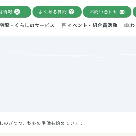
用情報
よくある質問
お問い合わせ
宅配・くらしのサービス
イベント・組合員活動
わ
千葉限定カタログ
「Palnote」
システムの宅配
念・ビジョン
ベント情報
環境への取り組み
理事長メッセージ
組合員活動
産
Pal's Dining
検索
テム・キューブ
ント
alnote」
サポーター・モニター
エネルギー政策
普通食
パルひ
交流産
までのあゆみ
事業・活動報告
リデュース・リユース・リサ
レポート
ックナンバー
自主的活動グループ
制限食
パルひ
産直だ
ドを複数入力すると件数を絞り込むことができます。
イクル
紙
te掲載レシピ
介護食
、間をスペース（空白）で区切ってください。
しのぎつつ、秋冬の準備も始めています
：手数料 減免）