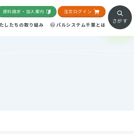
資料請求・加入案内
注文ログイン
さがす
たしたちの取り組み
パルシステム千葉とは
地域活動施設
直営農場
直交流・産地紹介
生協の夕食宅配
組織概要
パルシステム千葉のお店
事業所一覧
「パルひろば」
パルグリーンファーム
ろば☆ちば
地紹介
移動販売車まごころ便
パルグリーンファーム通信
理事会・監事会
総代・総代会
パルグリーンファーム公式
ろば☆おおたかの森
より
インスタグラム
・医療食
葉物野菜のレシピ
電子公告（定款）