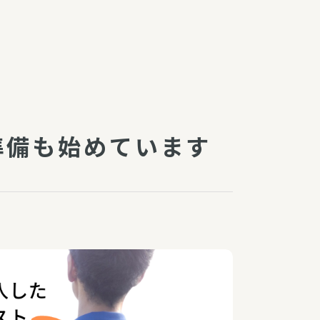
障（共済・保険）
・監事会報告
総代通信
地域との協同
安全運転の取り組み
総代・総代会ニュース
準備も始めています
ニティ活動助成基金