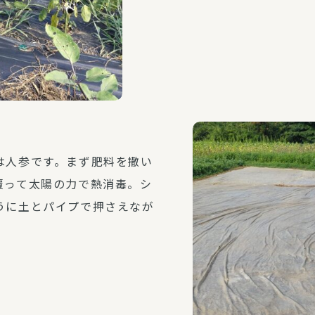
は人参です。まず肥料を撒い
覆って太陽の力で熱消毒。シ
うに土とパイプで押さえなが