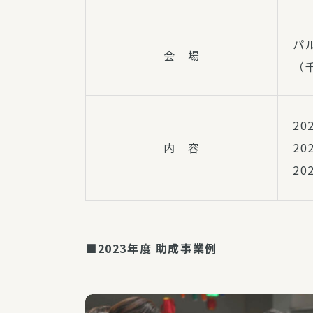
パ
会 場
（
2
内 容
2
2
■2023年度 助成事業例