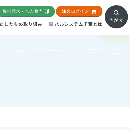
資料請求・加入案内
注文ログイン
さがす
たしたちの取り組み
パルシステム千葉とは
地域活動施設
直営農場
直交流・産地紹介
生協の夕食宅配
組織概要
パルシステム千葉のお店
事業所一覧
「パルひろば」
パルグリーンファーム
ろば☆ちば
地紹介
移動販売車まごころ便
パルグリーンファーム通信
理事会・監事会
総代・総代会
パルグリーンファーム公式
ろば☆おおたかの森
より
インスタグラム
・医療食
催
葉物野菜のレシピ
電子公告（定款）