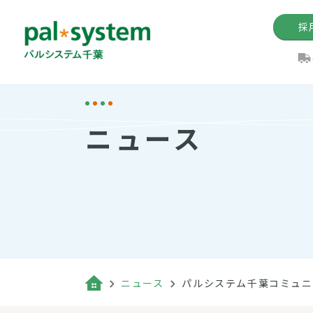
採
機関紙
パル
理
イ
ニュース
手数料の減免制度
定款・約款・方針
パルシス
開催イベ
Web版「P
法人版パルシステム
個人情報保護方針
これ
イベント
機関紙バ
キーワー
地域情報
Palno
その場合
パルシステム千葉活用術
ニュース
パルシステム千葉コミュニ
（検索例