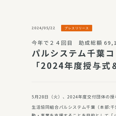
パルシステム利用ガイド
2024/05/22
プレスリリース
サービス
今年で２４回目 助成総額 69,10
宅
パルシステム千葉コ
デイサー
訪問介護
「2024年度授与式
居宅介護
にじいろ
にじいろ
スタグラ
5月28日（火）、2024年度交付団体の
生活協同組合パルシステム千葉（本部:
動・事業を支援することを目的として「パ