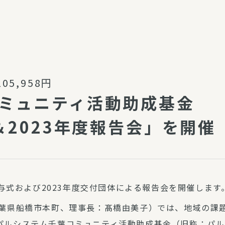
介護・福祉
家事サービス
保
理事会
子育て支援
平和活動・反貧困
付き高齢者向け住
家事代行
5,958円
エアコンクリーニング
ミュニティ活動助成基金
ビス（通所介護）
コミュ
ハウスクリーニング
＆2023年度報告会」を開催
庭木の剪定・伐採
支援
襖・障子・網戸・畳の貼り
ぱる通信
替え
ぱる松戸六実イン
ム
授与式および2023年度交付団体による報告会を開催します
千葉県船橋市本町、理事長：髙橋由美子）では、地域の課
ルシステム千葉コミュニティ活動助成基金（旧称：パルシ