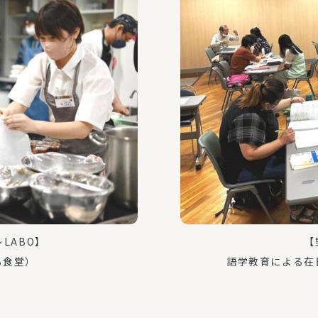
LABO】
【
も食堂）
語学教育による在