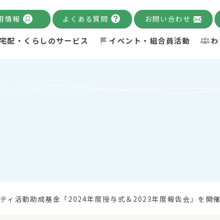
用情報
よくある質問
お問い合わせ
宅配・くらしのサービス
イベント・組合員活動
わ
千葉限定カタログ
「Palnote」
システムの宅配
念・ビジョン
ベント情報
環境への取り組み
理事長メッセージ
組合員活動
産
Pal's Dining
検索
テム・キューブ
ント
alnote」
サポーター・モニター
エネルギー政策
普通食
パルひ
交流産
までのあゆみ
事業・活動報告
リデュース・リユース・リサ
レポート
ックナンバー
自主的活動グループ
制限食
パルひ
産直だ
ドを複数入力すると件数を絞り込むことができます。
イクル
紙
te掲載レシピ
介護食
、間をスペース（空白）で区切ってください。
ティ活動助成基金「2024年度授与式＆2023年度報告会」を開
：手数料 減免）