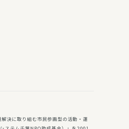
障（共済・保険）
・監事会報告
総代通信
地域との協同
安全運転の取り組み
総代・総代会ニュース
ニティ活動助成基金
。
題解決に取り組む市民参画型の活動・運
ステム千葉NPO助成基金）」を2001