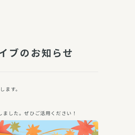
障（共済・保険）
・監事会報告
総代通信
地域との協同
安全運転の取り組み
総代・総代会ニュース
ライブのお知らせ
ニティ活動助成基金
します。
しました。ぜひご活用ください！