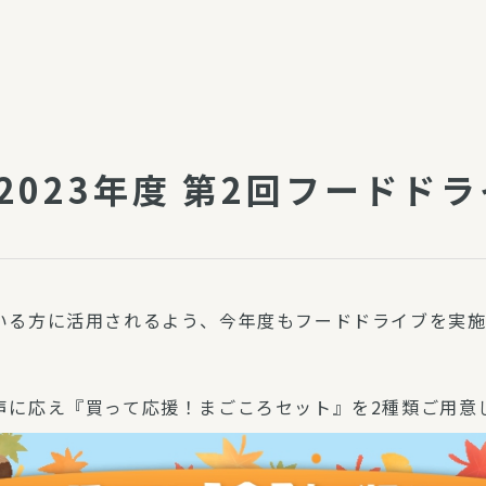
介護・福祉
家事サービス
保
理事会
子育て支援
平和活動・反貧困
付き高齢者向け住
家事代行
2023年度 第2回フードド
エアコンクリーニング
ビス（通所介護）
コミュ
ハウスクリーニング
庭木の剪定・伐採
支援
襖・障子・網戸・畳の貼り
いる方に活用されるよう、今年度もフードドライブを実施
ぱる通信
替え
ぱる松戸六実イン
ム
声に応え『買って応援！まごころセット』を2種類ご用意