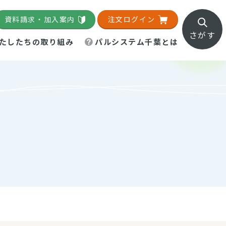
資料請求・加入案内
注文ログイン
さがす
たしたちの取り組み
パルシステム千葉とは
地域活動施設
直営農場
直交流・産地紹介
生協の夕食宅配
組織概要
パルシステム千葉のお店
事業所一覧
「パルひろば」
パルグリーンファーム
ろば☆ちば
地紹介
移動販売車まごころ便
パルグリーンファーム通信
理事会・監事会
総代・総代会
パルグリーンファーム公式
ろば☆おおたかの森
より
インスタグラム
・医療食
葉物野菜のレシピ
電子公告（定款）