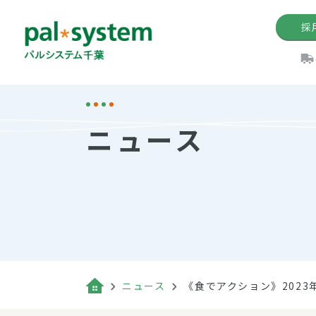
採
機関紙
パル
理
イ
ニュース
手数料の減免制度
定款・約款・方針
パルシス
開催イベ
Web版「P
法人版パルシステム
個人情報保護方針
これ
イベント
機関紙バ
キーワー
地域情報
Palno
その場合
パルシステム千葉活用術
ニュース
《食でアクション》2023
（検索例