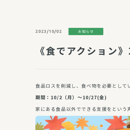
パルシステム利用ガイド
2023/10/02
お知らせ
サービス
《食でアクション》
宅
デイサー
訪問介護
居宅介護
食品ロスを削減し、食べ物を必要として
にじいろ
にじいろ
期間：10/2（月）～10/27(金)
スタグラ
家にある食品以外でできる支援をという