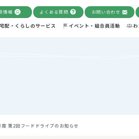
用情報
よくある質問
お問い合わせ
宅配・くらしのサービス
イベント・組合員活動
わ
千葉限定カタログ
「Palnote」
システムの宅配
念・ビジョン
ベント情報
環境への取り組み
理事長メッセージ
組合員活動
産
Pal's Dining
検索
テム・キューブ
ント
alnote」
サポーター・モニター
エネルギー政策
普通食
パルひ
交流産
までのあゆみ
事業・活動報告
リデュース・リユース・リサ
レポート
ックナンバー
自主的活動グループ
制限食
パルひ
産直だ
ドを複数入力すると件数を絞り込むことができます。
イクル
紙
te掲載レシピ
介護食
、間をスペース（空白）で区切ってください。
年度 第2回フードドライブのお知らせ
：手数料 減免）