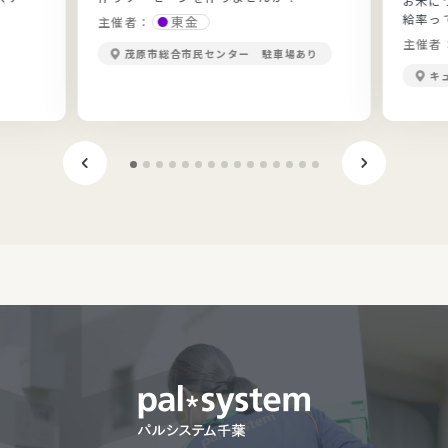
お米に
給率っ
東金
主催者：
当？勉
主催者
茂原市総合市民センター 駐車場あり
きます
キ