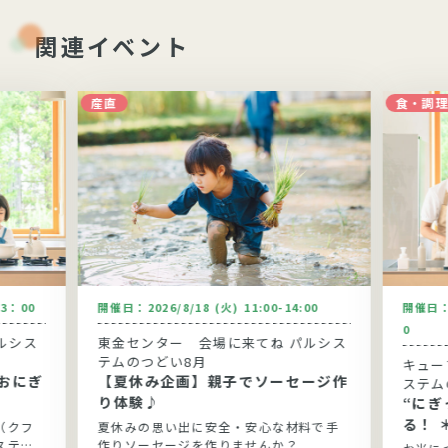
関連イベント
産直
食・調
13：00
開催日：
2026/8/18 (火) 11:00-14:00
開催日
0
ルシス
東金センター 会場に来てね パルシス
テムのつどい8月
キュー
おにぎ
【夏休み企画】親子でソーセージ作
ステム
り体験♪
“に
る！ 
（クフ
夏休みの思い出に安全・安心な材料で手
ステム
作りソーセージを作りませんか？