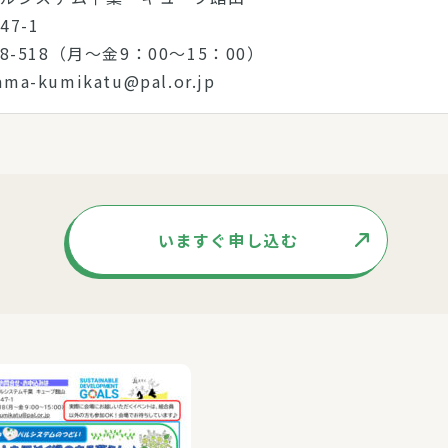
7-1
868-518（月～金9：00～15：00）
a-kumikatu@pal.or.jp
いますぐ申し込む