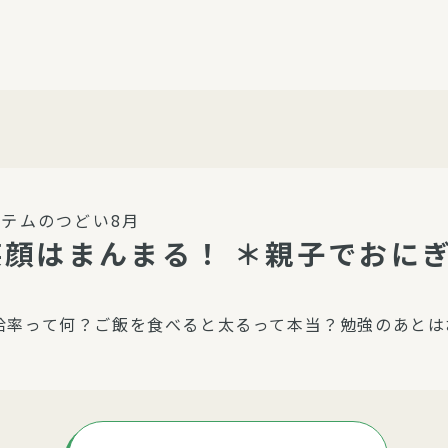
介護・福祉
家事サービス
保
理事会
子育て支援
平和活動・反貧困
付き高齢者向け住
家事代行
エアコンクリーニング
ビス（通所介護）
コミュ
ハウスクリーニング
テムのつどい8月
庭木の剪定・伐採
笑顔はまんまる！ ＊親子でおにぎ
支援
襖・障子・網戸・畳の貼り
ぱる通信
替え
給率って何？ご飯を食べると太るって本当？勉強のあとは
ぱる松戸六実イン
ム