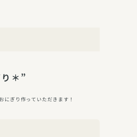
障（共済・保険）
・監事会報告
総代通信
地域との協同
安全運転の取り組み
総代・総代会ニュース
ニティ活動助成基金
り＊”
おにぎり作っていただきます！