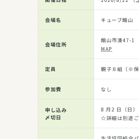
会場名
キューブ館山
館山市湊47-1
会場住所
MAP
定員
親子８組（※保
参加費
なし
8 月2 日（日
申し込み
〆切日
☆詳細は別途ご
生活協同組合パ