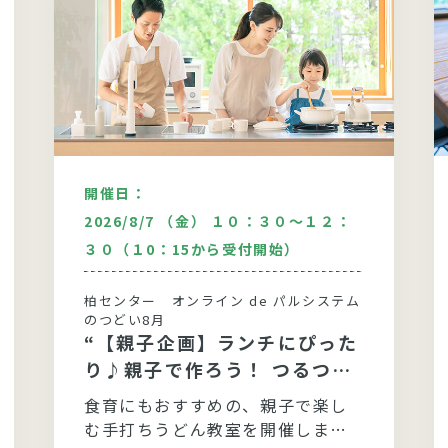
開催日：
2026/8/7 （金） １０：３０～１２：
３０（１0：15から受付開始）
柏センター オンライン de パルシステム
のつどい8月
“【親子企画】ランチにぴった
り♪親子で作ろう！ つるつる
モチモチ手打ちうどん”
食育にもおすすめの、親子で楽し
む手打ちうどん教室を開催しま