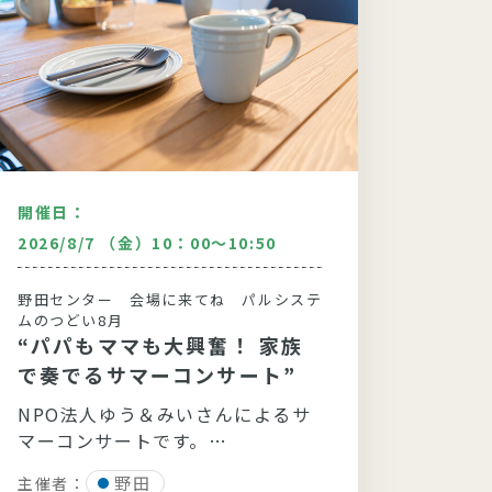
開催日：
開催日
2026/8/7 （金）10：00～10:50
2026/
野田センター 会場に来てね パルシステ
自主的
ムのつどい8月
思い
“パパもママも大興奮！ 家族
よ！
で奏でるサマーコンサート”
主催者
NPO法人ゆう＆みいさんによるサ
マーコンサートです。
今
野田
主催者：