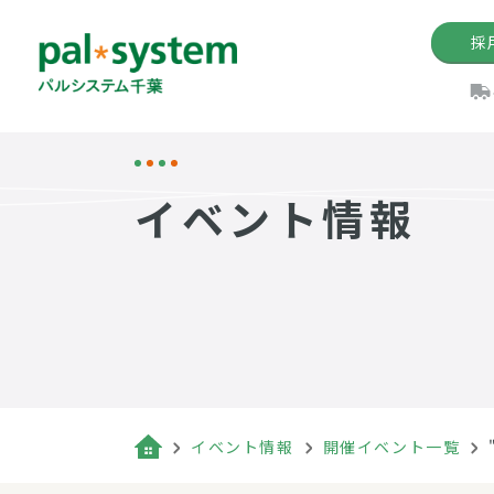
採
機関紙
パル
理
イ
イベント情報
手数料の減免制度
定款・約款・方針
パルシス
開催イベ
Web版「P
法人版パルシステム
個人情報保護方針
これ
イベント
機関紙バ
キーワー
地域情報
Palno
その場合
パルシステム千葉活用術
イベント情報
開催イベント一覧
（検索例