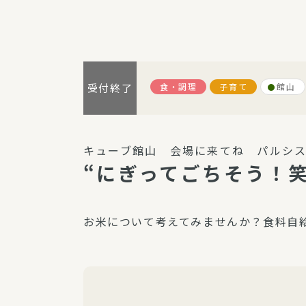
パルシステム利用ガイド
食・調理
子育て
館山
受付終了
サービス
宅
デイサー
キューブ館山 会場に来てね パルシス
訪問介護
“にぎってごちそう！
居宅介護
にじいろ
お米について考えてみませんか？食料自
にじいろ
スタグラ