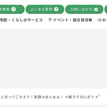
用情報
よくある質問
お問い合わせ
宅配・くらしのサービス
イベント・組合員活動
わ
千葉限定カタログ
「Palnote」
システムの宅配
念・ビジョン
ベント情報
環境への取り組み
理事長メッセージ
組合員活動
産
Pal's Dining
検索
テム・キューブ
ント
alnote」
サポーター・モニター
エネルギー政策
普通食
パルひ
交流産
までのあゆみ
事業・活動報告
リデュース・リユース・リサ
レポート
ックナンバー
自主的活動グループ
制限食
パルひ
産直だ
ドを複数入力すると件数を絞り込むことができます。
イクル
紙
te掲載レシピ
介護食
、間をスペース（空白）で区切ってください。
"にぎってごちそう！笑顔はまんまる！ ＊親子でおにぎり＊"
：手数料 減免）