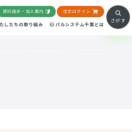
資料請求・加入案内
注文ログイン
さがす
たしたちの取り組み
パルシステム千葉とは
地域活動施設
直営農場
直交流・産地紹介
生協の夕食宅配
組織概要
パルシステム千葉のお店
事業所一覧
「パルひろば」
パルグリーンファーム
ろば☆ちば
地紹介
移動販売車まごころ便
パルグリーンファーム通信
理事会・監事会
総代・総代会
パルグリーンファーム公式
ろば☆おおたかの森
より
インスタグラム
・医療食
葉物野菜のレシピ
電子公告（定款）