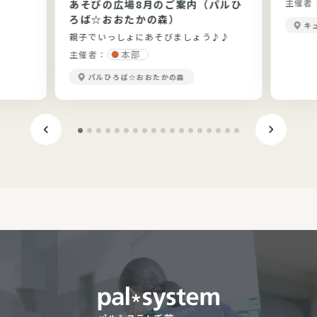
主催者
あそびの広場8月のご案内（パルひ
です。
ろば☆おおたかの森）
キ
親子でいっしょにあそびましょう♪♪
本部
主催者：
パルひろば☆おおたかの森