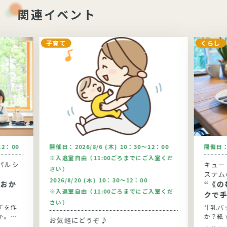
関連イベント
子育て
くらし
12：00
開催日：
2026/8/6 (木) 10：30～12：00
開催日
※入退室自由（11:00ごろまでにご入室くだ
パルシ
キュー
さい）
ステム
2026/8/20 (木) 10：30～12：00
“《の
※入退室自由（11:00ごろまでにご入室くだ
クで
さい）
ずを作
牛乳パ
か。今
か？紙
お気軽にどうぞ♪
りま
実感して