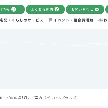
用情報
よくある質問
お問い合わせ
宅配・くらしのサービス
イベント・組合員活動
わ
千葉限定カタログ
「Palnote」
システムの宅配
念・ビジョン
ベント情報
環境への取り組み
理事長メッセージ
組合員活動
産
Pal's Dining
検索
テム・キューブ
ント
alnote」
サポーター・モニター
エネルギー政策
普通食
パルひ
交流産
までのあゆみ
事業・活動報告
リデュース・リユース・リサ
レポート
ックナンバー
自主的活動グループ
制限食
パルひ
産直だ
ドを複数入力すると件数を絞り込むことができます。
イクル
紙
te掲載レシピ
介護食
、間をスペース（空白）で区切ってください。
あそびの広場7月のご案内（パルひろば☆ちば）
：手数料 減免）