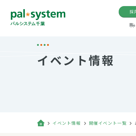
採
機関紙
パル
理
イ
イベント情報
手数料の減免制度
定款・約款・方針
パルシス
開催イベ
Web版「P
法人版パルシステム
個人情報保護方針
これ
イベント
機関紙バ
キーワー
地域情報
Palno
その場合
パルシステム千葉活用術
イベント情報
開催イベント一覧
（検索例