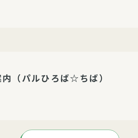
介護・福祉
家事サービス
保
理事会
子育て支援
平和活動・反貧困
付き高齢者向け住
家事代行
エアコンクリーニング
ビス（通所介護）
コミュ
ハウスクリーニング
庭木の剪定・伐採
案内（パルひろば☆ちば）
支援
襖・障子・網戸・畳の貼り
ぱる通信
替え
ぱる松戸六実イン
ム