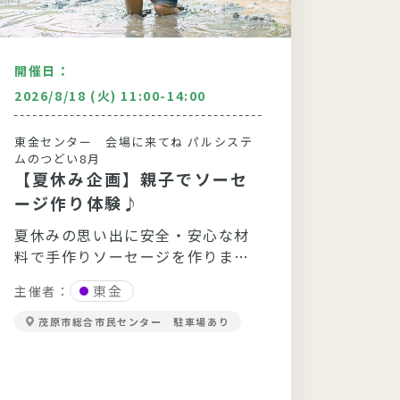
開催日：
開催日
2026/8/18 (火) 11:00-14:00
2026/
東金センター 会場に来てね パルシステ
自主的
ムのつどい8月
夏休
【夏休み企画】親子でソーセ
～自
ージ作り体験♪
くり
主催者
夏休みの思い出に安全・安心な材
料で手作りソーセージを作りませ
パル
議室
んか？
東金
主催者：
茂原市総合市民センター 駐車場あり