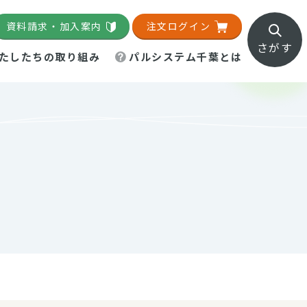
資料請求・加入案内
注文ログイン
さがす
たしたちの取り組み
パルシステム千葉とは
地域活動施設
直営農場
直交流・産地紹介
生協の夕食宅配
組織概要
パルシステム千葉のお店
事業所一覧
「パルひろば」
パルグリーンファーム
ろば☆ちば
地紹介
移動販売車まごころ便
パルグリーンファーム通信
理事会・監事会
総代・総代会
パルグリーンファーム公式
ろば☆おおたかの森
より
インスタグラム
・医療食
葉物野菜のレシピ
電子公告（定款）