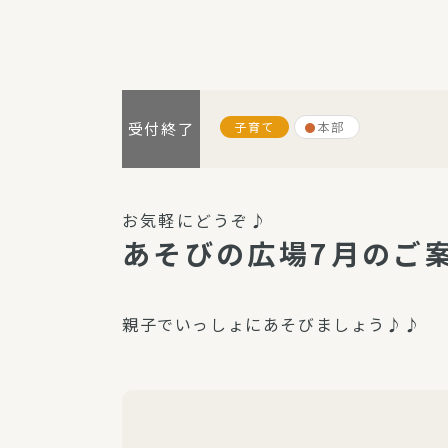
パルシステム利用ガイド
子育て
本部
受付終了
サービス
宅
デイサー
お気軽にどうぞ♪
訪問介護
あそびの広場7月のご
居宅介護
にじいろ
親子でいっしょにあそびましょう♪♪
にじいろ
スタグラ