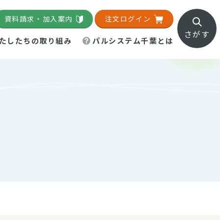
資料請求・加入案内
注文ログイン
さがす
たしたちの取り組み
パルシステム千葉とは
地域活動施設
直営農場
直交流・産地紹介
生協の夕食宅配
組織概要
パルシステム千葉のお店
事業所一覧
「パルひろば」
パルグリーンファーム
ろば☆ちば
地紹介
移動販売車まごころ便
パルグリーンファーム通信
理事会・監事会
総代・総代会
パルグリーンファーム公式
ろば☆おおたかの森
より
インスタグラム
・医療食
葉物野菜のレシピ
電子公告（定款）