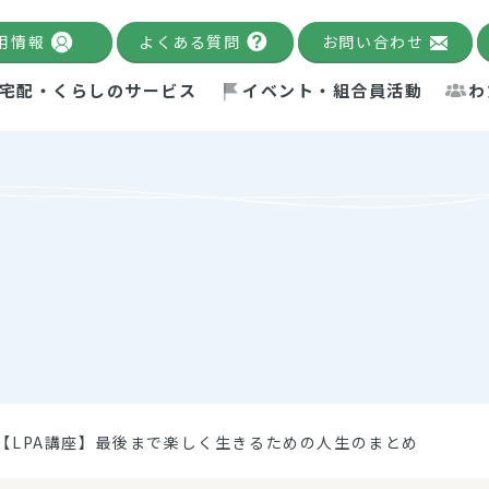
用情報
よくある質問
お問い合わせ
宅配・くらしのサービス
イベント・組合員活動
わ
千葉限定カタログ
「Palnote」
システムの宅配
念・ビジョン
ベント情報
環境への取り組み
理事長メッセージ
組合員活動
産
Pal's Dining
検索
テム・キューブ
ント
alnote」
サポーター・モニター
エネルギー政策
普通食
パルひ
交流産
までのあゆみ
事業・活動報告
リデュース・リユース・リサ
レポート
ックナンバー
自主的活動グループ
制限食
パルひ
産直だ
ドを複数入力すると件数を絞り込むことができます。
イクル
紙
te掲載レシピ
介護食
、間をスペース（空白）で区切ってください。
【LPA講座】最後まで楽しく生きるための人生のまとめ
：手数料 減免）