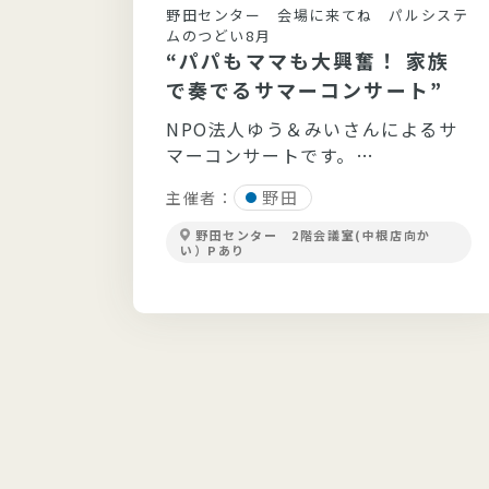
どい9月
野田センター 会場に来てね パルシステ
〉人
ムのつどい8月
“パパもママも大興奮！ 家族
生き
で奏でるサマーコンサート”
ばす
～食
NPO法人ゆう＆みいさんによるサ
てお話
マーコンサートです。
緒にや
野田
主催者：
野田センター 2階会議室(中根店向か
い）Pあり