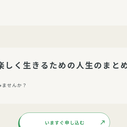
介護・福祉
家事サービス
保
理事会
子育て支援
平和活動・反貧困
付き高齢者向け住
家事代行
エアコンクリーニング
ビス（通所介護）
コミュ
ハウスクリーニング
で楽しく生きるための人生のまと
庭木の剪定・伐採
支援
襖・障子・網戸・畳の貼り
みませんか？
ぱる通信
替え
ぱる松戸六実イン
ム
いますぐ申し込む