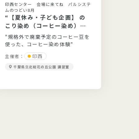
印西センター 会場に来てね パルシステ
キュー
ムのつどい8月
ムのつ
“【夏休み・子ども企画】 の
“心
こり染め（コーヒー染め）を
イン
やってみよう”
メン
"規格外で廃棄予定のコーヒー豆を
お部
使った、コーヒー染め体験"
を活
ンジ
印西
主催者：
主催者
か？
千葉県立北総花の丘公園 講習室
キュ