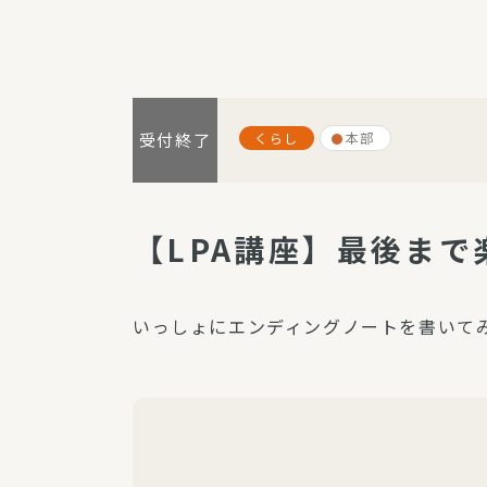
パルシステム利用ガイド
くらし
本部
受付終了
サービス
宅
デイサー
【LPA講座】最後ま
訪問介護
居宅介護
いっしょにエンディングノートを書いて
にじいろ
にじいろ
スタグラ