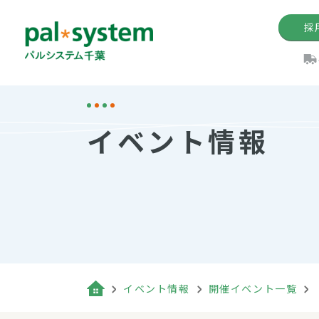
採
機関紙
パル
理
イ
イベント情報
手数料の減免制度
定款・約款・方針
パルシス
開催イベ
Web版「P
法人版パルシステム
個人情報保護方針
これ
イベント
機関紙バ
キーワー
地域情報
Palno
その場合
パルシステム千葉活用術
イベント情報
開催イベント一覧
（検索例